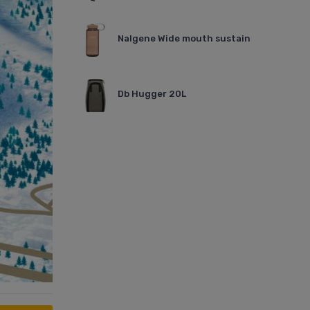
Nalgene Wide mouth sustain
Db Hugger 20L