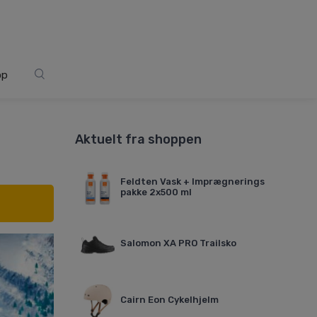
op
Aktuelt fra shoppen
Feldten Vask + Imprægnerings
pakke 2x500 ml
Salomon XA PRO Trailsko
Cairn Eon Cykelhjelm