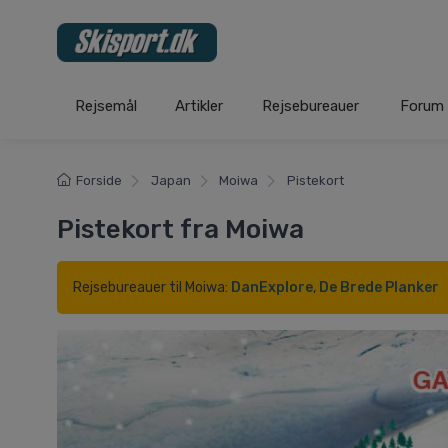
Rejsemål
Artikler
Rejsebureauer
Forum
Forside
Japan
Moiwa
Pistekort
Pistekort fra Moiwa
Rejsebureauer til Moiwa:
DanExplore
,
De Brede Planker