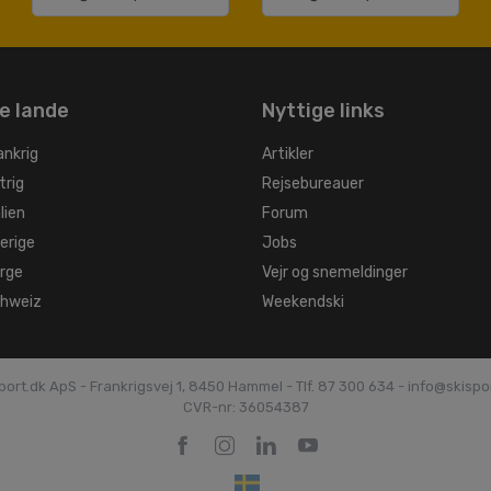
e lande
Nyttige links
ankrig
Artikler
trig
Rejsebureauer
alien
Forum
verige
Jobs
orge
Vejr og snemeldinger
chweiz
Weekendski
port.dk ApS - Frankrigsvej 1, 8450 Hammel -
Tlf. 87 300 634 - info@skispo
CVR-nr: 36054387