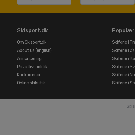
Skisport.dk
Populær
Om Skisport.dk
Skiferie i Fr
About us (english)
Skiferie i Øs
Annoncering
Skiferie i It
Privatlivspolitik
Skiferie i S
Konkurrencer
Skiferie i N
Online skibutik
Skiferie i S
Skis