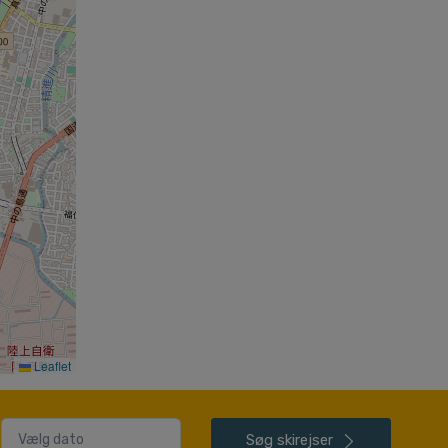
Leaflet
Søg
skirejser