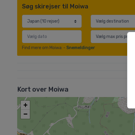
Søg skirejser til Moiwa
Find mere om Moiwa: -
Snemeldinger
Kort over Moiwa
+
−