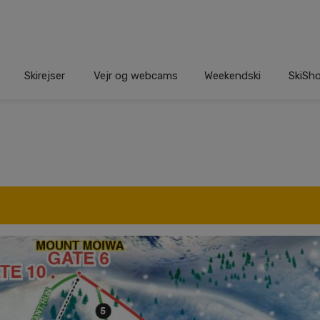
Skirejser
Vejr og webcams
Weekendski
SkiSh