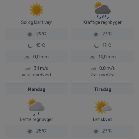
Sol og klart vejr
Kraftige regnbyger
29ºC
27ºC
15ºC
17ºC
0,0 mm
14,0 mm
3,1 m/s
0,8 m/s
vest-nordvest
?st-nord?st
Mandag
Tirsdag
Lette regnbyger
Let skyet
25ºC
27ºC