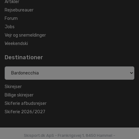
Artikler
Rejsebureauer
Forum
Jobs
Vejr og snemeldinger
Weekendski
Destinationer
Skirejser
Billige skirejser
Skiferie afbudsrejser
Skiferie 2026/2027
Skisport.dk ApS - Frankrigsvej 1, 8450 Hammel -