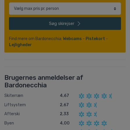
Søg
skirejser
Find mere om Bardonecchia:
Webcams
-
Pistekort
-
Lejligheder
Brugernes anmeldelser af
Bardonecchia
Skiterræn
4,67
Liftsystem
2,67
Afterski
2,33
Byen
4,00