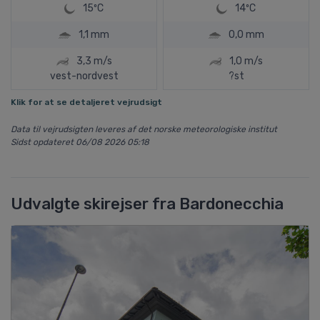
15ºC
14ºC
1,1 mm
0,0 mm
3,3 m/s
1,0 m/s
vest-nordvest
?st
Klik for at se detaljeret vejrudsigt
Data til vejrudsigten leveres af det norske meteorologiske institut
Sidst opdateret 06/08 2026 05:18
Udvalgte skirejser fra Bardonecchia