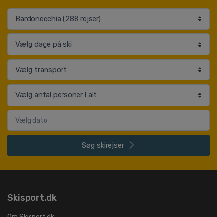
Søg
skirejser
Skisport.dk
Om Skisport.dk