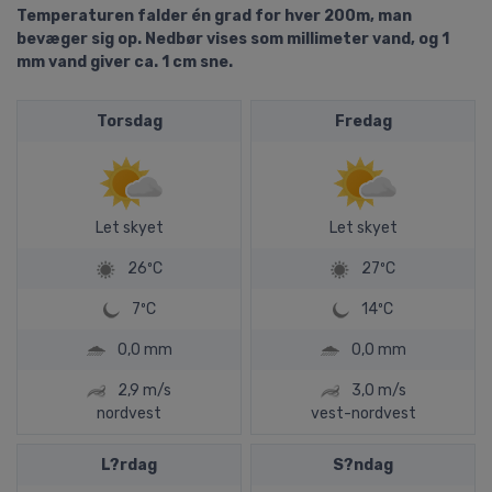
Temperaturen falder én grad for hver 200m, man
bevæger sig op. Nedbør vises som millimeter vand, og 1
mm vand giver ca. 1 cm sne.
Torsdag
Fredag
Let skyet
Let skyet
26ºC
27ºC
7ºC
14ºC
0,0 mm
0,0 mm
2,9 m/s
3,0 m/s
nordvest
vest-nordvest
L?rdag
S?ndag