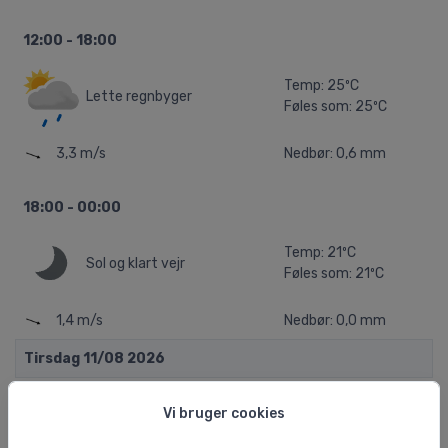
12:00 - 18:00
Temp: 25ºC
Lette regnbyger
Føles som: 25ºC
3,3 m/s
Nedbør: 0,6 mm
18:00 - 00:00
Temp: 21ºC
Sol og klart vejr
Føles som: 21ºC
1,4 m/s
Nedbør: 0,0 mm
Tirsdag 11/08 2026
00:00 - 06:00
Vi bruger cookies