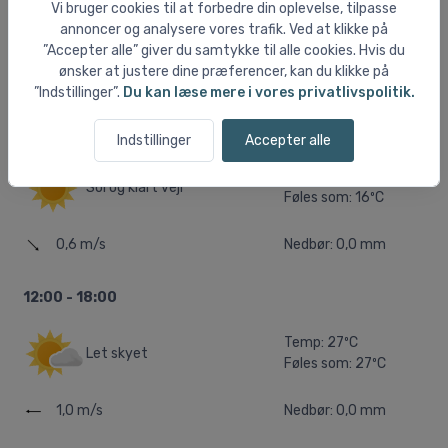
Vi bruger cookies til at forbedre din oplevelse, tilpasse
Temp: 14ºC
Sol og klart vejr
annoncer og analysere vores trafik. Ved at klikke på
Føles som: 14ºC
”Accepter alle” giver du samtykke til alle cookies. Hvis du
ønsker at justere dine præferencer, kan du klikke på
0,5 m/s
Nedbør: 0,0 mm
”Indstillinger”.
Du kan læse mere i vores privatlivspolitik.
06:00 - 12:00
Indstillinger
Accepter alle
Temp: 16ºC
Sol og klart vejr
Føles som: 16ºC
0,6 m/s
Nedbør: 0,0 mm
12:00 - 18:00
Temp: 27ºC
Let skyet
Føles som: 27ºC
1,0 m/s
Nedbør: 0,0 mm