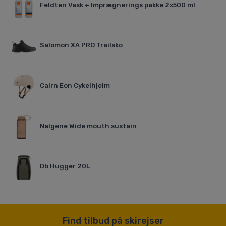
Feldten Vask + Imprægnerings pakke 2x500 ml
Salomon XA PRO Trailsko
Cairn Eon Cykelhjelm
Nalgene Wide mouth sustain
Db Hugger 20L
Find tilbud på skirejser