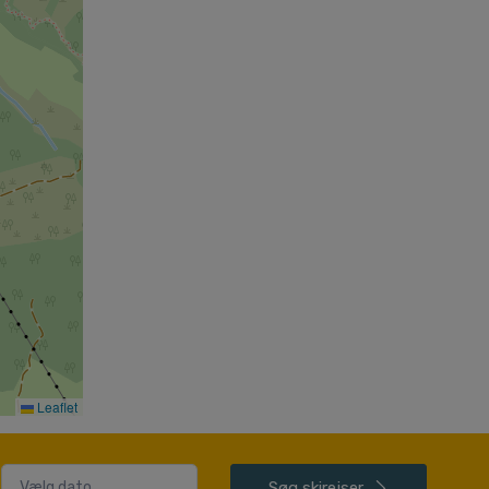
Leaflet
Søg
skirejser