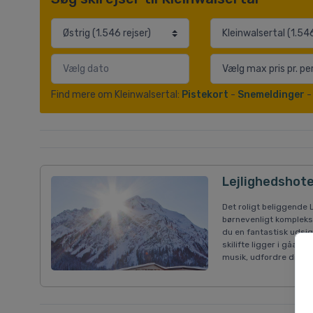
Find mere om Kleinwalsertal:
Pistekort
-
Snemeldinger
Lejlighedshote
Det roligt beliggende 
børnevenligt kompleks
du en fantastisk udsi
skilifte ligger i gåaf
musik, udfordre dine re