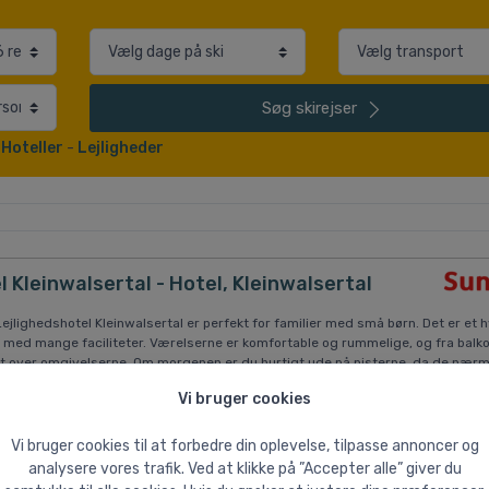
Søg
skirejser
-
Hoteller
-
Lejligheder
l Kleinwalsertal - Hotel, Kleinwalsertal
Lejlighedshotel Kleinwalsertal er perfekt for familier med små børn. Det er et h
 med mange faciliteter. Værelserne er komfortable og rummelige, og fra balk
gt over omgivelserne. Om morgenen er du hurtigt ude på pisterne, da de nær
stand fra hotellet. Efter en dag på pisterne kan du nyde den hyggelige bar med 
Vi bruger cookies
jsekammerater til fx et spil badminton eller bordtennis, slappe af i...
Læs mer
Vi bruger cookies til at forbedre din oplevelse, tilpasse annoncer og
analysere vores trafik. Ved at klikke på ”Accepter alle” giver du