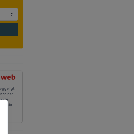
yggeligt,
onen har
meste
levende
e