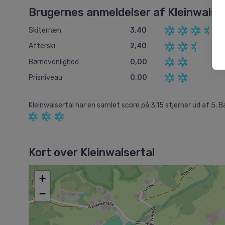
Brugernes anmeldelser af Kleinwalse
Skiterræn
3,40
Afterski
2,40
Børnevenlighed
0,00
Prisniveau
0,00
Kleinwalsertal
har en samlet score på
3,15
stjerner ud af
5.
B
Kort over Kleinwalsertal
+
−