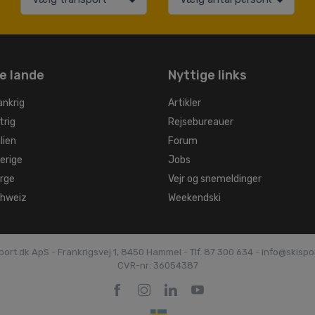
e lande
Nyttige links
ankrig
Artikler
trig
Rejsebureauer
alien
Forum
verige
Jobs
orge
Vejr og snemeldinger
chweiz
Weekendski
port.dk ApS - Frankrigsvej 1, 8450 Hammel -
Tlf. 87 300 634 - info@skispo
CVR-nr: 36054387