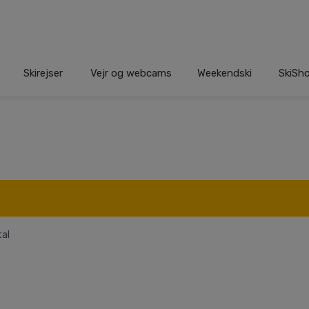
Skirejser
Vejr og webcams
Weekendski
SkiSh
tal