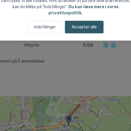
samtykke til alle cookies. Hvis du ønsker at justere dine præferencer,
rtal
kan du klikke på ”Indstillinger”.
Du kan læse mere i vores
privatlivspolitik.
Liftsystem
3,40
Byen
3,40
Indstillinger
Accepter alle
Begyndervenlighed
0,00
Offpiste
0,00
aseret på
5
anmeldelser.