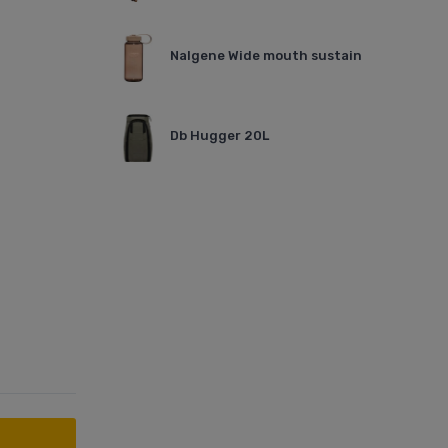
Nalgene Wide mouth sustain
Db Hugger 20L