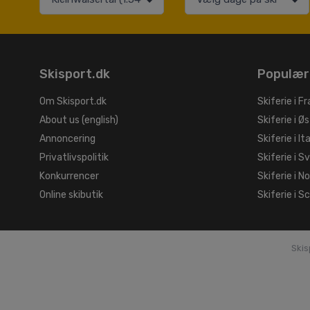
Skisport.dk
Populær
Om Skisport.dk
Skiferie i Fr
About us (english)
Skiferie i Øs
Annoncering
Skiferie i It
Privatlivspolitik
Skiferie i S
Konkurrencer
Skiferie i N
Online skibutik
Skiferie i S
Skis