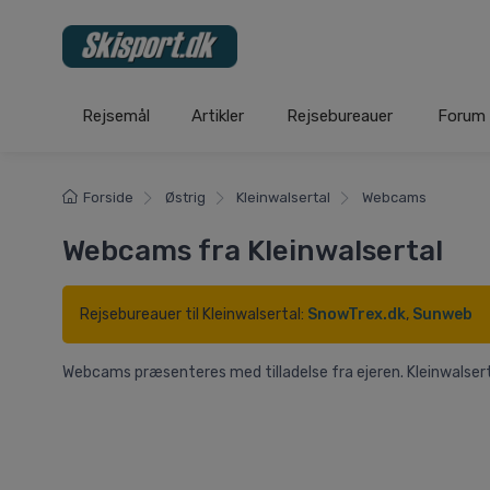
Rejsemål
Artikler
Rejsebureauer
Forum
Forside
Østrig
Kleinwalsertal
Webcams
Webcams fra Kleinwalsertal
Rejsebureauer til Kleinwalsertal:
SnowTrex.dk
,
Sunweb
Webcams præsenteres med tilladelse fra ejeren. Kleinwalser