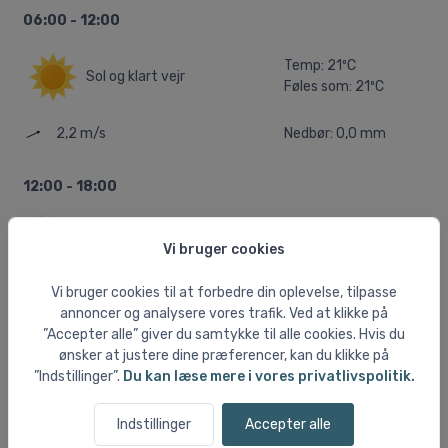
06:00 - 12:00
Temp: 21ºC
Sol og klart vejr
Føles som: 21ºC
2,2 m/s
Nedbør: 0,0 mm
12:00 - 18:00
Temp: 26ºC
Delvist skyet
Vi bruger cookies
Føles som: 26ºC
Vi bruger cookies til at forbedre din oplevelse, tilpasse
1,6 m/s
Nedbør: 0,0 mm
annoncer og analysere vores trafik. Ved at klikke på
”Accepter alle” giver du samtykke til alle cookies. Hvis du
18:00 - 00:00
ønsker at justere dine præferencer, kan du klikke på
”Indstillinger”.
Du kan læse mere i vores privatlivspolitik.
Temp: 21ºC
Let skyet
Føles som: 21ºC
Indstillinger
Accepter alle