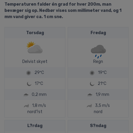
Temperaturen falder én grad for hver 200m, man
bevæger sig op. Nedbør vises som millimeter vand, og 1
mm vand giver ca. 1 cm sne.
Torsdag
Fredag
Delvist skyet
Regn
29ºC
19ºC
17ºC
21ºC
0,2 mm
1,9 mm
1,8 m/s
3,5 m/s
nord?st
nord
L?rdag
S?ndag