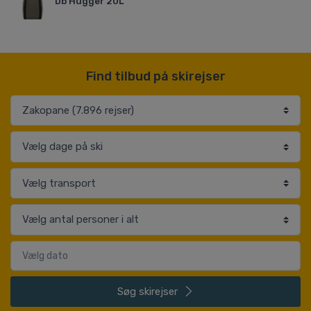
Db Hugger 20L
Find tilbud på skirejser
Søg
skirejser