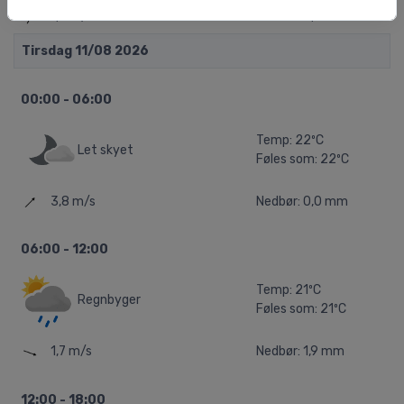
1,6 m/s
Nedbør: 0,0 mm
Tirsdag 11/08 2026
00:00 - 06:00
Temp: 22ºC
Let skyet
Føles som: 22ºC
3,8 m/s
Nedbør: 0,0 mm
06:00 - 12:00
Temp: 21ºC
Regnbyger
Føles som: 21ºC
1,7 m/s
Nedbør: 1,9 mm
12:00 - 18:00