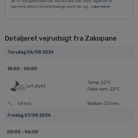
Wi-Fi, morgenmadsrum, restaurant, bar, café, legerum til
børnene, billard (mod betaling) samt ski-og...
Læs mere
Detaljeret vejrudsigt fra Zakopane
Torsdag 06/08 2026
18:00 - 00:00
Temp: 22ºC
Let skyet
Føles som: 22ºC
1,4 m/s
Nedbør: 0,0 mm
Fredag 07/08 2026
00:00 - 06:00