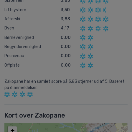
Skiterræn
3,83
Liftsystem
3,50
Afterski
3,83
Byen
4,17
Børnevenlighed
0,00
Begyndervenlighed
0,00
Prisniveau
0,00
Offpiste
0,00
Zakopane
har en samlet score på
3,83
stjerner ud af
5.
Baseret
på
6
anmeldelser.
Kort over Zakopane
+