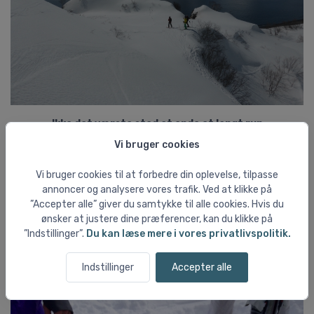
Ikke det værste sted at ende et langt run
Vi bruger cookies
De første 2 dage var super, selvom vi nok alle havde forventet
en masse puddersne at lege i, men det kan man ikke altid selv
Vi bruger cookies til at forbedre din oplevelse, tilpasse
bestemme. I stedet for pulversne, var sneen blevet til firnsne.
annoncer og analysere vores trafik. Ved at klikke på
Det vil sige sne, hvis struktur er blevet mere kompakt og hårdt.
”Accepter alle” giver du samtykke til alle cookies. Hvis du
Dog var vi så fyldt med begejstring og glæde, for det hele var så
ønsker at justere dine præferencer, kan du klikke på
enestående og smukt, at det ikke betød særlig meget… I hvert
”Indstillinger”.
Du kan læse mere i vores privatlivspolitik.
fald ikke i starten af turen.
Indstillinger
Accepter alle