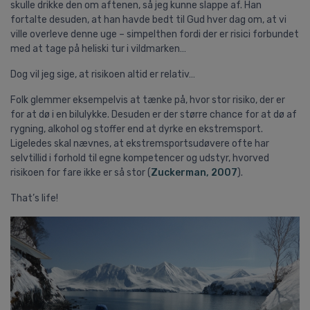
skulle drikke den om aftenen, så jeg kunne slappe af. Han
fortalte desuden, at han havde bedt til Gud hver dag om, at vi
ville overleve denne uge – simpelthen fordi der er risici forbundet
med at tage på heliski tur i vildmarken…
Dog vil jeg sige, at risikoen altid er relativ…
Folk glemmer eksempelvis at tænke på, hvor stor risiko, der er
for at dø i en bilulykke. Desuden er der større chance for at dø af
rygning, alkohol og stoffer end at dyrke en ekstremsport.
Ligeledes skal nævnes, at ekstremsportsudøvere ofte har
selvtillid i forhold til egne kompetencer og udstyr, hvorved
risikoen for fare ikke er så stor (
Zuckerman, 2007
).
That’s life!