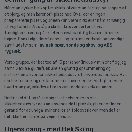
Når man dyrker helikopter skiløb, bliver man ført op på toppen af
et bjerg, og man kører off-piste ned. Dvs., der er ingen
præparerede pister, og sneen kan være blød eller hård afhængig
af vejrforhold. At stå på ski her kræver derfor et vist
færdighedsniveau på ski eller snowboard. Og lavinerisikoen er
højere. Som følge deraf er sne- og terrænkendskab nødvendigt
samt udstyr som
lavinebipper, sonde og skovl og ABS
rygsæk
.
Vores gruppe, der bestod af 15 personer (inklusiv min chef og jeg
samt 2 lokale guider), fik alle en grundig opsummering og
instruktion i, hvordan sikkerhedsudstyret anvendes i praksis. Hvis
uheldet er ude, og der kommer en lavine, er det vigtigt, at vide
hvad man gør, således at man kan redde sig selv og andre.
Dertil skal det også lige siges, at selvom man har
sikkerhedsudstyr og kan anvende det i praksis, giver det ingen
garanti for at undgå laviner eller at folk overlever, men det er
helt klart en fordel på vejen, hvis nu…
Ugens gang - med Heli Skiing