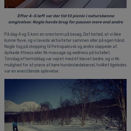
Efter 4-5 løft var der tid til picnic i naturskønne
omgivelser.
Nogle havde brug for pausen mere end andre
På dag 4 og 5 kom en snestorm på besøg. Det betød, at vi ikke
kunne flyve, og vi lavede aktiviteter sammen eller på egen hånd.
Nogle tog på shopping til Petropalovsk og andre slappede af,
dyrkede fitness eller fik massage og wellness på hotellet.
Torsdag eftermiddag var vejret med ét blevet bedre, og vi fik
mulighed for at prøve at køre hundeslædekørsel, hvilket ligeledes
var en enestående oplevelse.