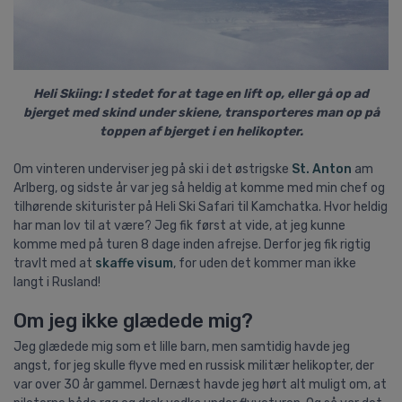
Heli Skiing: I stedet for at tage en lift op, eller gå op ad
bjerget med skind under skiene, transporteres man op på
toppen af bjerget i en helikopter.
Om vinteren underviser jeg på ski i det østrigske
St. Anton
am
Arlberg, og sidste år var jeg så heldig at komme med min chef og
tilhørende skiturister på Heli Ski Safari til Kamchatka. Hvor heldig
har man lov til at være?
Jeg fik først at vide, at jeg kunne
komme med på turen 8 dage inden afrejse. Derfor jeg fik rigtig
travlt med at
skaffe visum
, for uden det kommer man ikke
langt i Rusland!
Om jeg ikke glædede mig?
Jeg glædede mig som et lille barn, men samtidig havde jeg
angst, for jeg skulle flyve med en russisk militær helikopter, der
var over 30 år gammel. Dernæst havde jeg hørt alt muligt om, at