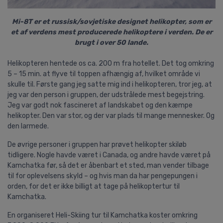
Mi-8T er et russisk/sovjetiske designet helikopter, som er
et af verdens mest producerede helikoptere i verden. De er
brugt i over 50 lande.
Helikopteren hentede os ca. 200 m fra hotellet. Det tog omkring
5 – 15 min. at flyve til toppen afhængig af, hvilket område vi
skulle til.
Første gang jeg satte mig ind i helikopteren, tror jeg, at
jeg var den person i gruppen, der udstrålede mest begejstring.
Jeg var godt nok fascineret af landskabet og den kæmpe
helikopter. Den var stor, og der var plads til mange mennesker. Og
den larmede.
De øvrige personer i gruppen har prøvet helikopter skiløb
tidligere. Nogle havde været i Canada, og andre havde været på
Kamchatka før, så det er åbenbart et sted, man vender tilbage
til for oplevelsens skyld – og hvis man da har pengepungen i
orden, for det er ikke billigt at tage på
helikoptertur
til
Kamchatka.
En organiseret Heli-Skiing tur til Kamchatka koster omkring