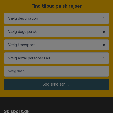
Find tilbud på skirejser
Søg
skirejser
Skisport.dk