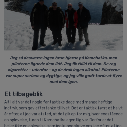
Jeg så desværre ingen brun bjørne på Kamchatka, men
piloterne lignede dem lidt. Jeg fik tillid til dem. De røg
cigaretter – udenfor – og de drak ingen alkohol. Piloterne
var super seriøse og dygtige, og jeg ville godt turde at flyve
med dem igen.
Et tilbageblik
Alt i alt var det nogle fantastiske dage med mange heftige
indtryk, som gav eftertanke til livet. Det er faktisk først et halvt
år efter, at jeg var afsted, at det gik op for mig, hvor enestående
en oplevelse, turen til Kamchatka egentlig var. Derfor er det
heller ikke en oplevelse, som jeg kunne skrive om lige efter, at jeg