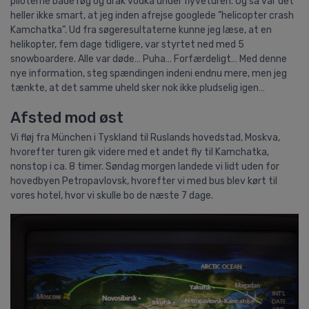
piloterne både røg og drak vodka under flyveturen. Og så var det
heller ikke smart, at jeg inden afrejse googlede ”helicopter crash
Kamchatka”. Ud fra søgeresultaterne kunne jeg læse, at en
helikopter, fem dage tidligere, var styrtet ned med 5
snowboardere. Alle var døde… Puha… Forfærdeligt… Med denne
nye information, steg spændingen indeni endnu mere, men jeg
tænkte, at det samme uheld sker nok ikke pludselig igen…
Afsted mod øst
Vi fløj fra München i Tyskland til Ruslands hovedstad, Moskva,
hvorefter turen gik videre med et andet fly til Kamchatka,
nonstop i ca. 8 timer. Søndag morgen landede vi lidt uden for
hovedbyen Petropavlovsk, hvorefter vi med bus blev kørt til
vores hotel, hvor vi skulle bo de næste 7 dage.