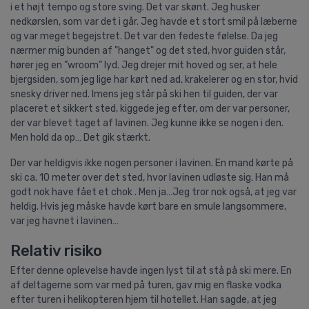
i et højt tempo og store sving. Det var skønt. Jeg husker
nedkørslen, som var det i går. Jeg havde et stort smil på læberne
og var meget begejstret. Det var den fedeste følelse. Da jeg
nærmer mig bunden af "hanget" og det sted, hvor guiden står,
hører jeg en ”wroom” lyd. Jeg drejer mit hoved og ser, at hele
bjergsiden, som jeg lige har kørt ned ad, krakelerer og en stor, hvid
snesky driver ned. Imens jeg står på ski hen til guiden, der var
placeret et sikkert sted, kiggede jeg efter, om der var personer,
der var blevet taget af lavinen. Jeg kunne ikke se nogen i den.
Men hold da op… Det gik stærkt.
Der var heldigvis ikke nogen personer i lavinen. En mand kørte på
ski ca. 10 meter over det sted, hvor lavinen udløste sig. Han må
godt nok have fået et chok . Men ja…Jeg tror nok også, at jeg var
heldig. Hvis jeg måske havde kørt bare en smule langsommere,
var jeg havnet i lavinen…
Relativ risiko
Efter denne oplevelse havde ingen lyst til at stå på ski mere. En
af deltagerne som var med på turen, gav mig en flaske vodka
efter turen i helikopteren hjem til hotellet. Han sagde, at jeg