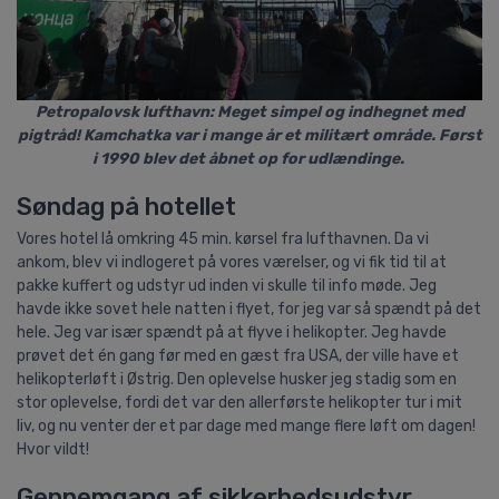
Petropalovsk lufthavn: Meget simpel og indhegnet med
pigtråd! Kamchatka var i mange år et militært område. Først
i 1990 blev det åbnet op for udlændinge.
Søndag på hotellet
Vores hotel lå omkring 45 min. kørsel fra lufthavnen. Da vi
ankom, blev vi indlogeret på vores værelser, og vi fik tid til at
pakke kuffert og udstyr ud inden vi skulle til info møde. Jeg
havde ikke sovet hele natten i flyet, for jeg var så spændt på det
hele. Jeg var især spændt på at flyve i helikopter. Jeg havde
prøvet det én gang før med en gæst fra USA, der ville have et
helikopterløft i Østrig. Den oplevelse husker jeg stadig som en
stor oplevelse, fordi det var den allerførste helikopter tur i mit
liv, og nu venter der et par dage med mange flere løft om dagen!
Hvor vildt!
Gennemgang af sikkerhedsudstyr