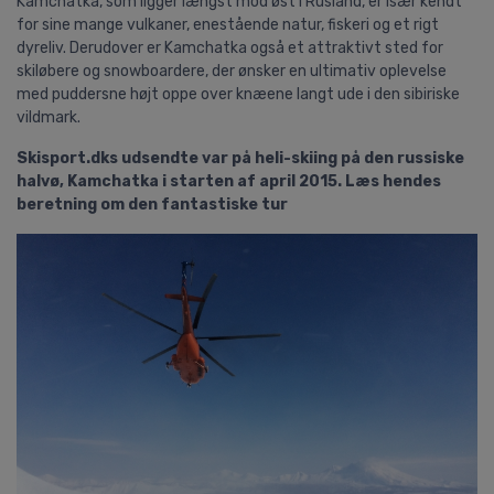
Kamchatka, som ligger længst mod øst i Rusland, er især kendt
for sine mange vulkaner, enestående natur, fiskeri og et rigt
dyreliv. Derudover er Kamchatka også et attraktivt sted for
skiløbere og snowboardere, der ønsker en ultimativ oplevelse
med puddersne højt oppe over knæene langt ude i den sibiriske
vildmark.
Skisport.dks udsendte var på heli-skiing på den russiske
halvø, Kamchatka i starten af april 2015. Læs hendes
beretning om den fantastiske tur