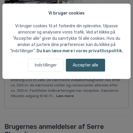
Vi bruger cookies
Vi bruger cookies til at forbedre din oplevelse, tilpasse
Résidence L'Adret, Serre
annoncer og analysere vores trafik. Ved at klikke på
Chevalier
”Accepter alle” giver du samtykke til alle cookies. Hvis du
ønsker at justere dine præferencer, kan du klikke på
Beliggenhed Det hyggelige 4-stjernede lejlighedskompleks
”Indstillinger”.
Du kan læse mere i vores privatlivspolitik.
Résidence L'Adret ligger ca. 1 km fra centrum af Le Villard Laté i
bydelen Chantemerle. Skiområdet kan nås via bjergbanen
"Ratier" (ca. 450 m fra indkvarteringen), eller bjergbanen
Indstillinger
Accepter alle
"Blétonet" (ca. 450 m fra indkvarteringen). Det nærmeste
stoppested med adgang til offentlig transport finder man
omkring 230 m væk. De nærmeste indkøbsmuligheder nås efter
ca. 500 m, de nærmeste caféer og restauranter allerede efter
ca. 300 m. Faciliteter Indkvarteringen har reception. Gæsterne
tilbydes adgang til Wi-Fi...
Læs mere
Brugernes anmeldelser af Serre