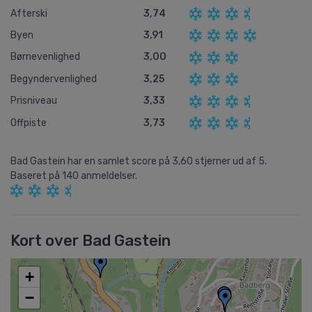
Afterski
3,74
Byen
3,91
Børnevenlighed
3,00
Begyndervenlighed
3,25
Prisniveau
3,33
Offpiste
3,73
Bad Gastein
har en samlet score på
3,60
stjerner ud af
5.
Baseret på
140
anmeldelser.
Kort over Bad Gastein
+
−