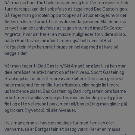
Når man så har stået hele morgenen og har fået en masser fede
ture deroppe, kan det anbefales at tage imod Bad Gastein igen.
Så tager man gondolen op på toppen af Stubnerkogel, hvor der
findes en fin resturant til at nyde middagsmaden. Når denne så
er nydt, kan det anbefales at tage en tur ned imod SkiCenter
Angretal, hvor der her er en masse muligheder for videre skiløb,
både i Bad Gastein området, men også helt over til Bad
Hofgastein. Man kan snildt bruge en hel dag med at køre på
begge sider.
Når man tager til Bad Gastein/Ski Amadé området, så kan man
dele området relativt nemt op efter niveau. Sport Gastein og
Graukogel er for de lidt mere øvede løbere. Dem som gerne vil
have mulighed for en lille tur i offpisten, eller nogle lidt mere
udfordrende pister. Bad Gastein og Bad Hofgastein områderne
er lidt mere familie venlige pister, men byder dog stadig på en
flot og ofte vel shapet park, med rail/boxes (ting man glider på)
og kickers (flyvehop), til alle niveauer.
Hvis man gerne vil have en heldags tur med familien eller
vennerne, så er Dorfgastein et besøg værd. Her er en masse