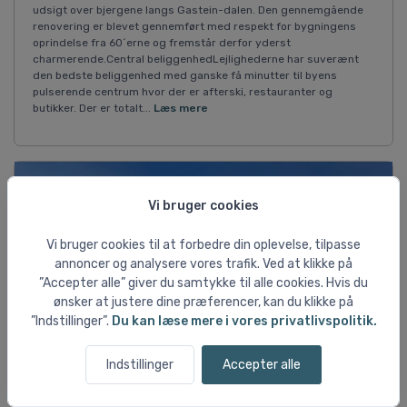
udsigt over bjergene langs Gastein-dalen. Den gennemgående
renovering er blevet gennemført med respekt for bygningens
oprindelse fra 60´erne og fremstår derfor yderst
charmerende.Central beliggenhedLejlighederne har suverænt
den bedste beliggenhed med ganske få minutter til byens
pulserende centrum hvor der er afterski, restauranter og
butikker. Der er totalt...
Læs mere
Vi bruger cookies
Vi bruger cookies til at forbedre din oplevelse, tilpasse
annoncer og analysere vores trafik. Ved at klikke på
”Accepter alle” giver du samtykke til alle cookies. Hvis du
ønsker at justere dine præferencer, kan du klikke på
”Indstillinger”.
Du kan læse mere i vores privatlivspolitik.
Indstillinger
Accepter alle