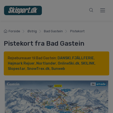
Forside
Østrig
Bad Gastein
Pistekort
Pistekort fra Bad Gastein
Rejsebureauer til Bad Gastein:
DANSKI
,
FJÄLLFERIE
,
Højmark Rejser
,
Nortlander
,
OnlineSki.dk
,
SKILINK
,
Slopestar
,
SnowTrex.dk
,
Sunweb