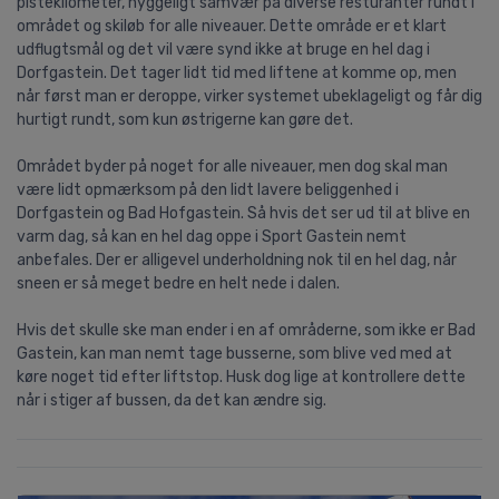
pistekilometer, hyggeligt samvær på diverse resturanter rundt i
området og skiløb for alle niveauer. Dette område er et klart
udflugtsmål og det vil være synd ikke at bruge en hel dag i
Dorfgastein. Det tager lidt tid med liftene at komme op, men
når først man er deroppe, virker systemet ubeklageligt og får dig
hurtigt rundt, som kun østrigerne kan gøre det.
Området byder på noget for alle niveauer, men dog skal man
være lidt opmærksom på den lidt lavere beliggenhed i
Dorfgastein og Bad Hofgastein. Så hvis det ser ud til at blive en
varm dag, så kan en hel dag oppe i Sport Gastein nemt
anbefales. Der er alligevel underholdning nok til en hel dag, når
sneen er så meget bedre en helt nede i dalen.
Hvis det skulle ske man ender i en af områderne, som ikke er Bad
Gastein, kan man nemt tage busserne, som blive ved med at
køre noget tid efter liftstop. Husk dog lige at kontrollere dette
når i stiger af bussen, da det kan ændre sig.