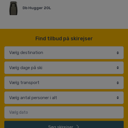
Db Hugger 20L
Find tilbud på skirejser
Søg
skirejser