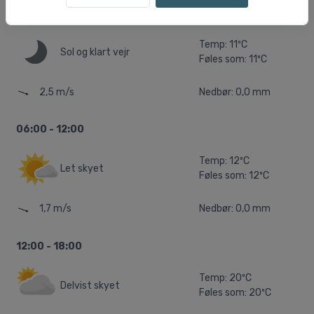
00:00 - 06:00
Temp: 11ºC
Sol og klart vejr
Føles som: 11ºC
2,5 m/s
Nedbør: 0,0 mm
06:00 - 12:00
Temp: 12ºC
Let skyet
Føles som: 12ºC
1,7 m/s
Nedbør: 0,0 mm
12:00 - 18:00
Temp: 20ºC
Delvist skyet
Føles som: 20ºC