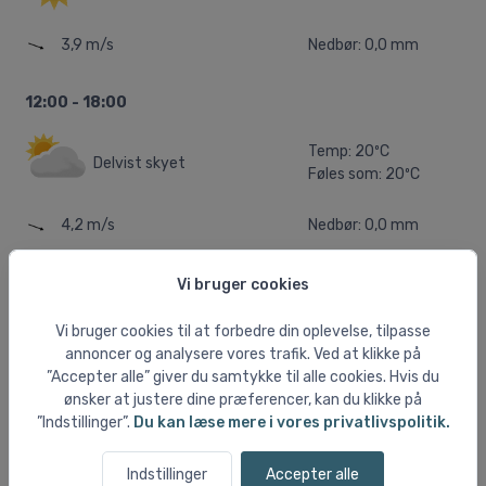
3,9 m/s
Nedbør: 0,0 mm
12:00 - 18:00
Temp: 20ºC
Delvist skyet
Føles som: 20ºC
4,2 m/s
Nedbør: 0,0 mm
18:00 - 00:00
Vi bruger cookies
Vi bruger cookies til at forbedre din oplevelse, tilpasse
Temp: 18ºC
Let skyet
annoncer og analysere vores trafik. Ved at klikke på
Føles som: 18ºC
”Accepter alle” giver du samtykke til alle cookies. Hvis du
ønsker at justere dine præferencer, kan du klikke på
3,6 m/s
Nedbør: 0,0 mm
”Indstillinger”.
Du kan læse mere i vores privatlivspolitik.
Onsdag 12/08 2026
Indstillinger
Accepter alle