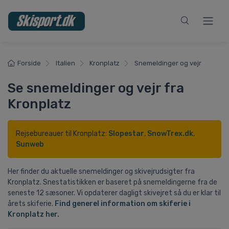
Forside
Italien
Kronplatz
Snemeldinger og vejr
Se snemeldinger og vejr fra
Kronplatz
Rejsebureauer til Kronplatz:
Slopestar
,
SnowTrex.dk
,
Sunweb
Her finder du aktuelle snemeldinger og skivejrudsigter fra
Kronplatz. Snestatistikken er baseret på snemeldingerne fra de
seneste 12 sæsoner. Vi opdaterer dagligt skivejret så du er klar til
årets skiferie.
Find generel information om skiferie i
Kronplatz her.