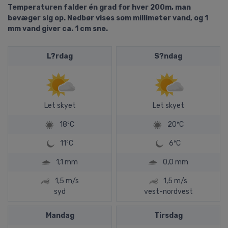
Temperaturen falder én grad for hver 200m, man
bevæger sig op. Nedbør vises som millimeter vand, og 1
mm vand giver ca. 1 cm sne.
L?rdag
S?ndag
Let skyet
Let skyet
18ºC
20ºC
11ºC
6ºC
1,1 mm
0,0 mm
1,5 m/s
1,5 m/s
syd
vest-nordvest
Mandag
Tirsdag