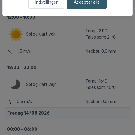
0,3 m/s
Nedbør: 0,0 mm
Indstillinger
Accepter alle
12:00 - 18:00
Temp: 21ºC
Sol og klart vejr
Føles som: 21ºC
1,5 m/s
Nedbør: 0,0 mm
18:00 - 00:00
Temp: 16ºC
Sol og klart vejr
Føles som: 16ºC
0,5 m/s
Nedbør: 0,0 mm
Fredag 14/08 2026
00:00 - 06:00