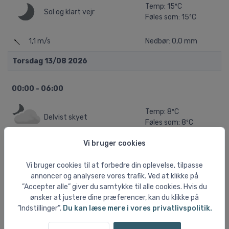
Temp: 15ºC
Sol og klart vejr
Føles som: 15ºC
1,1 m/s
Nedbør: 0,0 mm
Torsdag 13/08 2026
00:00 - 06:00
Temp: 8ºC
Delvist skyet
Føles som: 8ºC
Vi bruger cookies
0,9 m/s
Nedbør: 0,0 mm
Vi bruger cookies til at forbedre din oplevelse, tilpasse
06:00 - 12:00
annoncer og analysere vores trafik. Ved at klikke på
”Accepter alle” giver du samtykke til alle cookies. Hvis du
Temp: 10ºC
ønsker at justere dine præferencer, kan du klikke på
Sol og klart vejr
Føles som: 10ºC
”Indstillinger”.
Du kan læse mere i vores privatlivspolitik.