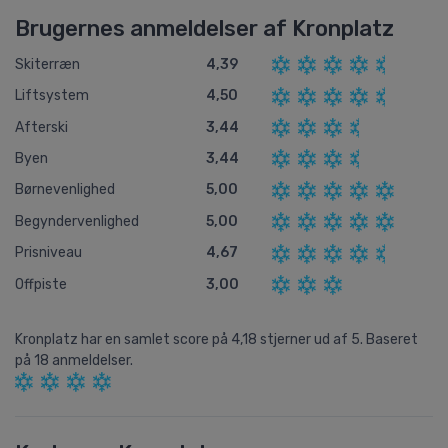
Brugernes anmeldelser af Kronplatz
Skiterræn
4,39
Liftsystem
4,50
Afterski
3,44
Byen
3,44
Børnevenlighed
5,00
Begyndervenlighed
5,00
Prisniveau
4,67
Offpiste
3,00
Kronplatz
har en samlet score på
4,18
stjerner ud af
5.
Baseret
på
18
anmeldelser.