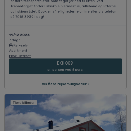
er flere transportpister, som tager jer ned til liften. Ved
Tranantorget finder I skiskole, varmestue, rullebånd og lifterne
op i skiområdet. Book en af lejlighederne online eller via telefon
på 7015 3939 i dag!
19/12 2026
7 dage
Kør-selv
Apartment
Ekskl. liftkort
DKK 889
pr. person ved 6 pers.
Vis flere rejsemuligheder ↓
Flere billeder