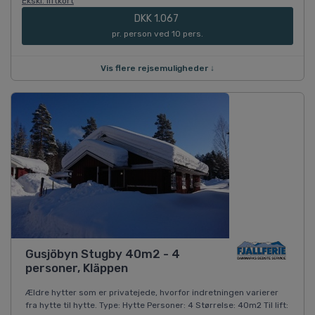
Ekskl. liftkort
DKK 1.067
pr. person ved 10 pers.
Vis flere rejsemuligheder ↓
Gusjöbyn Stugby 40m2 - 4
personer, Kläppen
Ældre hytter som er privatejede, hvorfor indretningen varierer
fra hytte til hytte. Type: Hytte Personer: 4 Størrelse: 40m2 Til lift: