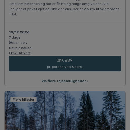
imellem hinanden og her er flotte og rolige omgivelser. Alle
boliger er privat ejet og ikke 2 er ens. Der er 2,5 km til skiområdet
i bil.
19/12 2026
7 dage
Kør-selv
Double house
Ekskl. liftkort
DKK 889
pr. person ved 6 pers.
Vis flere rejsemuligheder ↓
Flere billeder