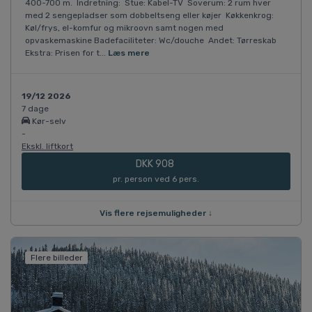
400-700 m. Indretning: Stue: Kabel-TV Soverum: 2 rum hver
med 2 sengepladser som dobbeltseng eller køjer Køkkenkrog:
Køl/frys, el-komfur og mikroovn samt nogen med
opvaskemaskine Badefaciliteter: Wc/douche Andet: Tørreskab
Ekstra: Prisen for t...
Læs mere
19/12 2026
7 dage
Kør-selv
-
Ekskl. liftkort
DKK 908
pr. person ved 6 pers.
Vis flere rejsemuligheder ↓
Flere billeder