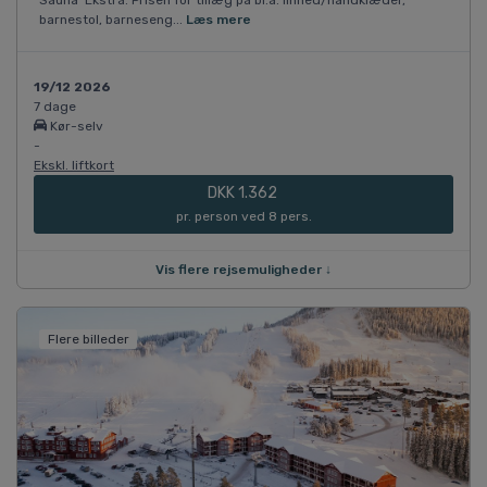
barnestol, barneseng...
Læs mere
19/12 2026
7 dage
Kør-selv
-
Ekskl. liftkort
DKK 1.362
pr. person ved 8 pers.
Vis flere rejsemuligheder ↓
Flere billeder