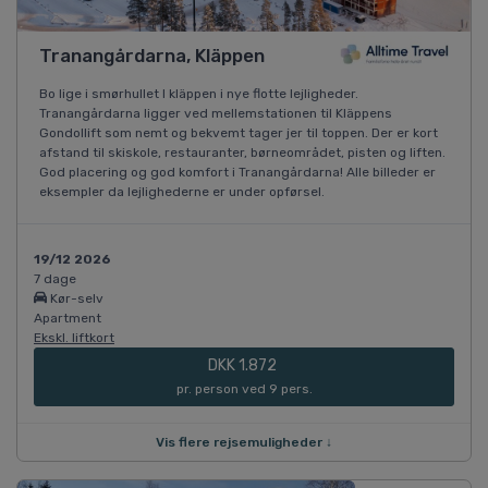
Tranangårdarna, Kläppen
Bo lige i smørhullet I kläppen i nye flotte lejligheder.
Tranangårdarna ligger ved mellemstationen til Kläppens
Gondollift som nemt og bekvemt tager jer til toppen. Der er kort
afstand til skiskole, restauranter, børneområdet, pisten og liften.
God placering og god komfort i Tranangårdarna! Alle billeder er
eksempler da lejlighederne er under opførsel.
19/12 2026
7 dage
Kør-selv
Apartment
Ekskl. liftkort
DKK 1.872
pr. person ved 9 pers.
Vis flere rejsemuligheder ↓