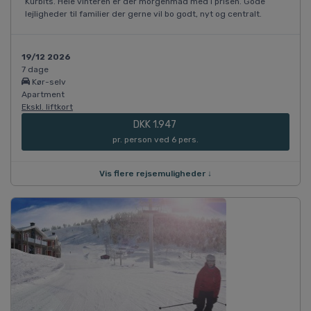
Kurbits. Hele vinteren er der morgenmad med i prisen. Gode
lejligheder til familier der gerne vil bo godt, nyt og centralt.
19/12 2026
7 dage
Kør-selv
Apartment
Ekskl. liftkort
DKK 1.947
pr. person ved 6 pers.
Vis flere rejsemuligheder ↓