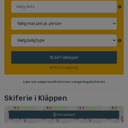
16.661
skirejser
Nulstil søgning
Læs om søgeresultaternes rangeringskriterier
Skiferie i Kläppen
Vis på kort