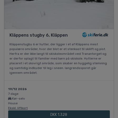
Kläppens stugby 6, Kläppen
Kläppenstugby 6 er hytter, der ligger i et af Kläppens mest
populære områder, hvor der blot er et stenkast til skilift og pist.
Herfra er der ikke langt til skiskoleområdet ved Tranantorget og
er derfor oplagt til familier med børn på skiskole. Hytterne er
placeret i et skovrigt område, som skaber en hyggelig stemning
og samtidig indbyder til leg i sneen. langrendssporet går
igennem området.
19/12 2026
7 dage
Kør-selv
House
Ekskl. liftkort
DKK 1.328