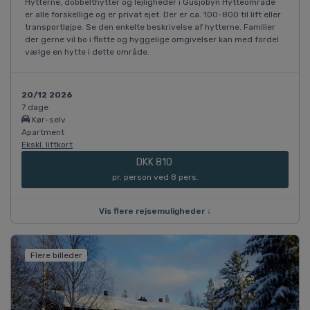
Hytterne, dobbelthytter og lejligheder i Gusjöbyn Hytteområde
er alle forskellige og er privat ejet. Der er ca. 100-800 til lift eller
transportløjpe. Se den enkelte beskrivelse af hytterne. Familier
der gerne vil bo i flotte og hyggelige omgivelser kan med fordel
vælge en hytte i dette område.
20/12 2026
7 dage
Kør-selv
Apartment
Ekskl. liftkort
DKK 810
pr. person ved 8 pers.
Vis flere rejsemuligheder ↓
Flere billeder