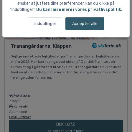
ønsker at justere dine præferencer, kan du klikke på
”Indstillinger”.
Du kan læse mere i vores privatlivspolitik.
Indstillinger
Accepter alle
Tranangårdarna, Kläppen
Dejlige indrettede lejligheder på Tranangårdarne.. Lejlighederne
er fra 2022. Her kan I bo lige ved siden af Gondolliften, tæt på
skitorvet og i gåafstand til skiskolen. Tranangårdarna bliver uden
tvivl en af de bedste placeringer for dig, der gerne vil have det
hele lige uden for døren.
19/12 2026
7 dage
Kør-selv
Apartment
Ekskl. liftkort
DKK 1.872
pr. person ved 9 pers.