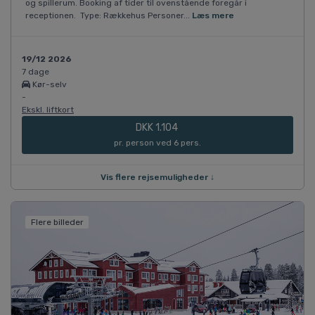
og spillerum. Booking af tider til ovenstående foregår i
receptionen. Type: Rækkehus Personer...
Læs mere
19/12 2026
7 dage
Kør-selv
-
Ekskl. liftkort
DKK 1.104
pr. person ved 6 pers.
Vis flere rejsemuligheder ↓
Flere billeder