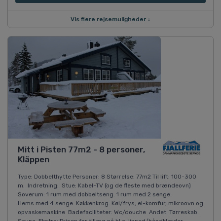
Vis flere rejsemuligheder ↓
Mitt i Pisten 77m2 - 8 personer,
Kläppen
Type: Dobbelthytte Personer: 8 Størrelse: 77m2 Til lift: 100-300
m. Indretning: Stue: Kabel-TV (og de fleste med brændeovn)
Soverum: 1 rum med dobbeltseng. 1 rum med 2 senge.
Hems med 4 senge Køkkenkrog: Køl/frys, el-komfur, mikroovn og
opvaskemaskine Badefaciliteter: Wc/douche Andet: Tørreskab.
Sauna Ekstra: Prisen for tillæg på bl.a. linned/håndklæder,