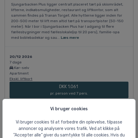
Sjungarbacken Plus ligger centralt placeret tæt på skiområdet,
lifterne, indkøbsmuligheder, restaurant og liftkontor, som alt
sammen findes på Tranan Torget. Alle hytterne ligger inden for
200-500 meter til lift men altid tæt på transportpister (50-150
meter). Når I bor i Sjungarbacken Plus har I adgang til flere
fællesbygninger med fælleslokale(op til 20 pers), familie-spa
med boblebadekar og sau...
Læs mere
20/12 2026
7 dage
Kør-selv
Apartment
Ekskl. liftkort
DKK 1.061
pr. person ved 7 pers.
Vi bruger cookies
Vis flere rejsemuligheder ↓
Vi bruger cookies til at forbedre din oplevelse, tilpasse
annoncer og analysere vores trafik. Ved at klikke på
Flere billeder
”Accepter alle” giver du samtykke til alle cookies. Hvis du