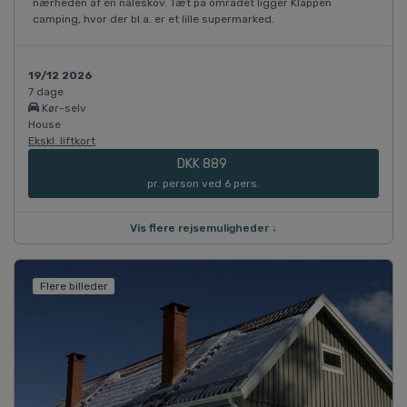
nærheden af en nåleskov. Tæt på området ligger Kläppen
camping, hvor der bl.a. er et lille supermarked.
19/12 2026
7 dage
Kør-selv
House
Ekskl. liftkort
DKK 889
pr. person ved 6 pers.
Vis flere rejsemuligheder ↓
Flere billeder