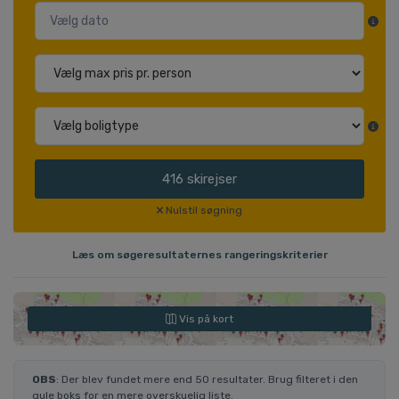
416
skirejser
Nulstil søgning
Læs om søgeresultaternes rangeringskriterier
Vis på kort
OBS
: Der blev fundet mere end 50 resultater. Brug filteret i den
gule boks for en mere overskuelig liste.