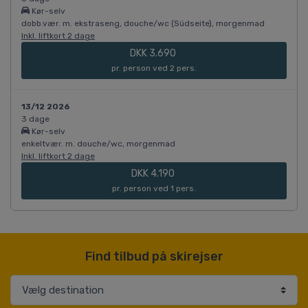
Kør-selv
dobb.vær. m. ekstraseng, douche/wc (Südseite), morgenmad
Inkl. liftkort 2 dage
DKK 3.690
pr. person ved 2 pers.
13/12 2026
3 dage
Kør-selv
enkeltvær. m. douche/wc, morgenmad
Inkl. liftkort 2 dage
DKK 4.190
pr. person ved 1 pers.
Find tilbud på skirejser