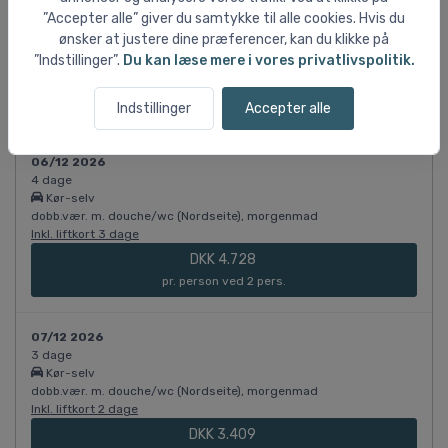
3 dage
”Accepter alle” giver du samtykke til alle cookies. Hvis du
Kør-selv
ønsker at justere dine præferencer, kan du klikke på
enkeltvær. m. douche/wc, morgenmad
”Indstillinger”.
Du kan læse mere i vores privatlivspolitik.
Inkl. liftkort 2 dage
DKK 4.190
pr. person ved 1 pers.
Indstillinger
Accepter alle
06/12 2026
4 dage
Kør-selv
dobb.vær. m. douche/wc (Nordseite), morgenmad
Inkl. liftkort 3 dage
DKK 4.728
pr. person ved 2 pers.
07/12 2026
3 dage
Kør-selv
dobb.vær. m. douche/wc (Nordseite), morgenmad
Inkl. liftkort 2 dage
DKK 3.409