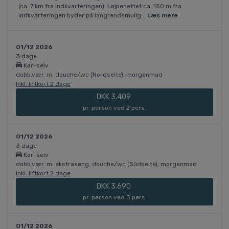
(ca. 7 km fra indkvarteringen). Løjpenettet ca. 150 m fra
indkvarteringen byder på langrendsmulig...
Læs mere
01/12 2026
3 dage
Kør-selv
dobb.vær. m. douche/wc (Nordseite), morgenmad
Inkl. liftkort 2 dage
DKK 3.409
pr. person ved 2 pers.
01/12 2026
3 dage
Kør-selv
dobb.vær. m. ekstraseng, douche/wc (Südseite), morgenmad
Inkl. liftkort 2 dage
DKK 3.690
pr. person ved 3 pers.
01/12 2026