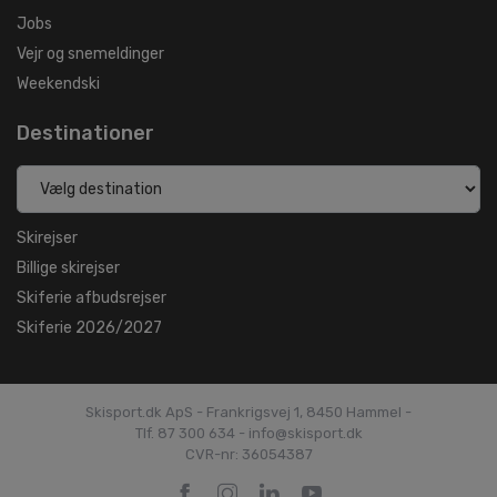
Jobs
Vejr og snemeldinger
Weekendski
Destinationer
Skirejser
Billige skirejser
Skiferie afbudsrejser
Skiferie 2026/2027
Skisport.dk ApS - Frankrigsvej 1, 8450 Hammel -
Tlf. 87 300 634 - info@skisport.dk
CVR-nr: 36054387