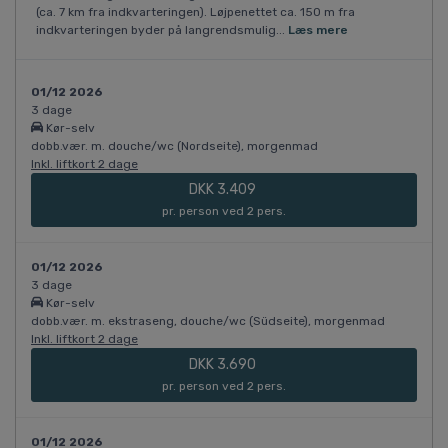
(ca. 7 km fra indkvarteringen). Løjpenettet ca. 150 m fra
indkvarteringen byder på langrendsmulig...
Læs mere
01/12 2026
3 dage
Kør-selv
dobb.vær. m. douche/wc (Nordseite), morgenmad
Inkl. liftkort 2 dage
DKK 3.409
pr. person ved 2 pers.
01/12 2026
3 dage
Kør-selv
dobb.vær. m. ekstraseng, douche/wc (Südseite), morgenmad
Inkl. liftkort 2 dage
DKK 3.690
pr. person ved 2 pers.
01/12 2026