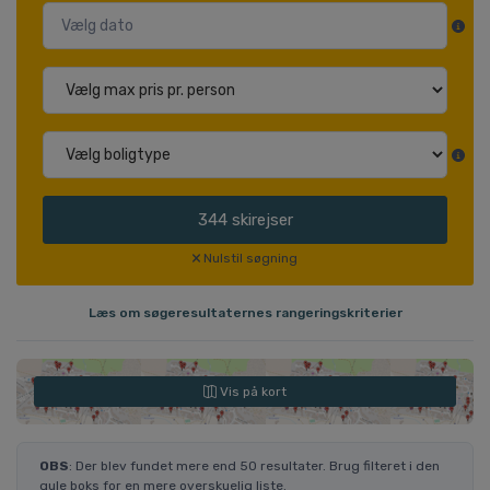
344
skirejser
Nulstil søgning
Læs om søgeresultaternes rangeringskriterier
Vis på kort
OBS
: Der blev fundet mere end 50 resultater. Brug filteret i den
gule boks for en mere overskuelig liste.