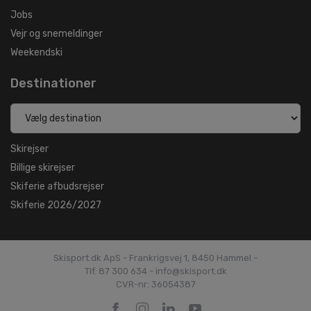
Jobs
Vejr og snemeldinger
Weekendski
Destinationer
Skirejser
Billige skirejser
Skiferie afbudsrejser
Skiferie 2026/2027
Skisport.dk ApS - Frankrigsvej 1, 8450 Hammel -
Tlf. 87 300 634 - info@skisport.dk
CVR-nr: 36054387