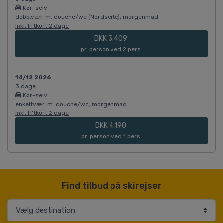
Kør-selv
dobb.vær. m. douche/wc (Nordseite), morgenmad
Inkl. liftkort 2 dage
DKK 3.409
pr. person ved 2 pers.
14/12 2026
3 dage
Kør-selv
enkeltvær. m. douche/wc, morgenmad
Inkl. liftkort 2 dage
DKK 4.190
pr. person ved 1 pers.
Find tilbud på skirejser