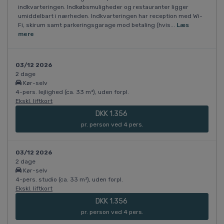
indkvarteringen. Indkøbsmuligheder og restauranter ligger
umiddelbart i nærheden. Indkvarteringen har reception med Wi-
Fi, skirum samt parkeringsgarage mod betaling (hvis...
Læs
mere
03/12 2026
2 dage
Kør-selv
4-pers. lejlighed (ca. 33 m²), uden forpl.
Ekskl. liftkort
DKK 1.356
pr. person ved 4 pers.
03/12 2026
2 dage
Kør-selv
4-pers. studio (ca. 33 m²), uden forpl.
Ekskl. liftkort
DKK 1.356
pr. person ved 4 pers.