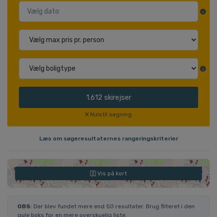
1.612
skirejser
Nulstil søgning
Læs om søgeresultaternes rangeringskriterier
Vis på kort
OBS
: Der blev fundet mere end 50 resultater. Brug filteret i den
gule boks for en mere overskuelig liste.