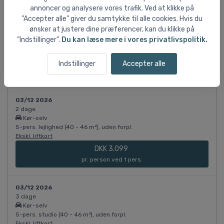
annoncer og analysere vores trafik. Ved at klikke på
03/12 2026
”Accepter alle” giver du samtykke til alle cookies. Hvis du
2 dage
ønsker at justere dine præferencer, kan du klikke på
Kør-selv
”Indstillinger”.
Du kan læse mere i vores privatlivspolitik.
5-pers. lejlighed (ca. 40 m²), uden forpl.
Ekskl. liftkort
DKK 2.720
Indstillinger
Accepter alle
pr. person ved 1 pers.
03/12 2026
2 dage
Kør-selv
5-pers. lejlighed (40 - 46 m²), uden forpl.
Ekskl. liftkort
DKK 3.099
pr. person ved 1 pers.
03/12 2026
3 dage
Kør-selv
5-pers. studio (40 - 46 m²), uden forpl.
Ekskl. liftkort