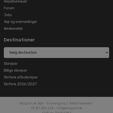
Rejsebureauer
Forum
Jobs
Vejr og snemeldinger
Weekendski
Destinationer
Skirejser
Billige skirejser
Skiferie afbudsrejser
Skiferie 2026/2027
Skisport.dk ApS - Frankrigsvej 1, 8450 Hammel -
Tlf. 87 300 634 - info@skisport.dk
CVR-nr: 36054387