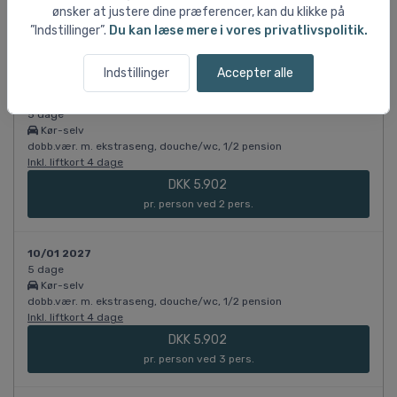
Inkl. liftkort 3 dage
ønsker at justere dine præferencer, kan du klikke på
DKK 5.637
”Indstillinger”.
Du kan læse mere i vores privatlivspolitik.
pr. person ved 1 pers.
Indstillinger
Accepter alle
10/01 2027
5 dage
Kør-selv
dobb.vær. m. ekstraseng, douche/wc, 1/2 pension
Inkl. liftkort 4 dage
DKK 5.902
pr. person ved 2 pers.
10/01 2027
5 dage
Kør-selv
dobb.vær. m. ekstraseng, douche/wc, 1/2 pension
Inkl. liftkort 4 dage
DKK 5.902
pr. person ved 3 pers.