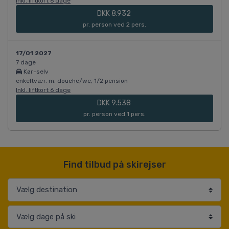
Inkl. liftkort 6 dage
DKK 8.932
pr. person ved 2 pers.
17/01 2027
7 dage
Kør-selv
enkeltvær. m. douche/wc, 1/2 pension
Inkl. liftkort 6 dage
DKK 9.538
pr. person ved 1 pers.
Find tilbud på skirejser