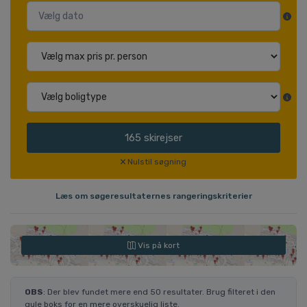
165
skirejser
Nulstil søgning
Læs om søgeresultaternes rangeringskriterier
Vis på kort
OBS
: Der blev fundet mere end 50 resultater. Brug filteret i den
gule boks for en mere overskuelig liste.