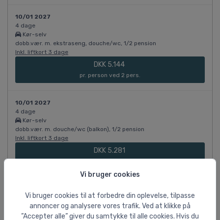
10/01 2027
4 dage
Kør-selv
dobb.vær. m. ekstraseng, douche/wc, 1/2 pension
Inkl. liftkort 3 dage
DKK 5.144
pr. person ved 2 pers.
10/01 2027
4 dage
Kør-selv
dobb.vær. m. douche/wc (balkon), 1/2 pension
Inkl. liftkort 3 dage
DKK 5.281
pr. person ved 2 pers.
Vi bruger cookies
10/01 2027
Vi bruger cookies til at forbedre din oplevelse, tilpasse
4 dage
annoncer og analysere vores trafik. Ved at klikke på
Kør-selv
enkeltvær. m. douche/wc, 1/2 pension
”Accepter alle” giver du samtykke til alle cookies. Hvis du