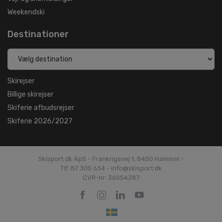
Weekendski
Destinationer
Skirejser
Billige skirejser
Skiferie afbudsrejser
Skiferie 2026/2027
Skisport.dk ApS - Frankrigsvej 1, 8450 Hammel -
Tlf. 87 300 634 - info@skisport.dk
CVR-nr: 36054387