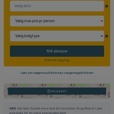
104
skirejser
Nulstil søgning
Læs om søgeresultaternes rangeringskriterier
Vis på kort
OBS
: Der blev fundet mere end 50 resultater. Brug filteret i den
gule boks for en mere overskuelig liste.