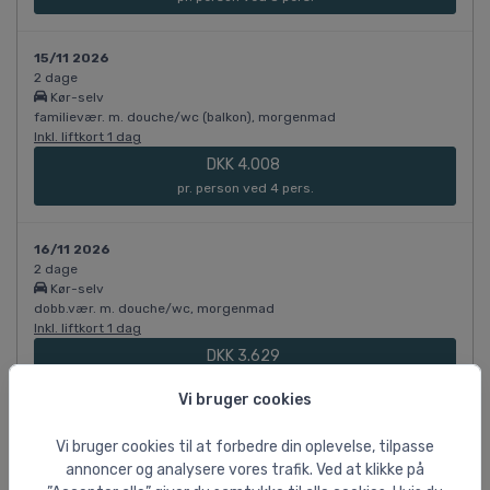
15/11 2026
2 dage
Kør-selv
familievær. m. douche/wc (balkon), morgenmad
Inkl. liftkort 1 dag
DKK 4.008
pr. person ved 4 pers.
16/11 2026
2 dage
Kør-selv
dobb.vær. m. douche/wc, morgenmad
Inkl. liftkort 1 dag
DKK 3.629
pr. person ved 2 pers.
Vi bruger cookies
16/11 2026
Vi bruger cookies til at forbedre din oplevelse, tilpasse
2 dage
annoncer og analysere vores trafik. Ved at klikke på
Kør-selv