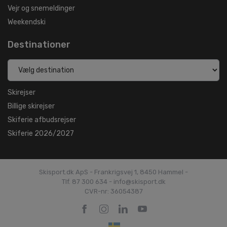
Vejr og snemeldinger
Weekendski
Destinationer
Skirejser
Billige skirejser
Skiferie afbudsrejser
Skiferie 2026/2027
Skisport.dk ApS - Frankrigsvej 1, 8450 Hammel -
Tlf. 87 300 634 - info@skisport.dk
CVR-nr: 36054387