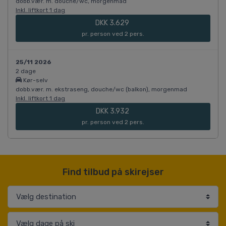
dobb.vær. m. douche/wc, morgenmad
Inkl. liftkort 1 dag
DKK 3.629
pr. person ved 2 pers.
25/11 2026
2 dage
Kør-selv
dobb.vær. m. ekstraseng, douche/wc (balkon), morgenmad
Inkl. liftkort 1 dag
DKK 3.932
pr. person ved 2 pers.
Find tilbud på skirejser