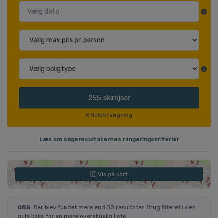
255
skirejser
Nulstil søgning
Læs om søgeresultaternes rangeringskriterier
Vis på kort
OBS
: Der blev fundet mere end 50 resultater. Brug filteret i den
gule boks for en mere overskuelig liste.