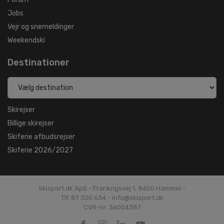
Jobs
Vejr og snemeldinger
Weekendski
Destinationer
Skirejser
Billige skirejser
Skiferie afbudsrejser
Skiferie 2026/2027
Skisport.dk ApS - Frankrigsvej 1, 8450 Hammel -
Tlf. 87 300 634 - info@skisport.dk
CVR-nr: 36054387