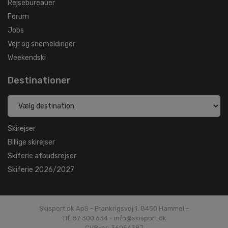
Rejsebureauer
Forum
Jobs
Vejr og snemeldinger
Weekendski
Destinationer
Skirejser
Billige skirejser
Skiferie afbudsrejser
Skiferie 2026/2027
Skisport.dk ApS - Frankrigsvej 1, 8450 Hammel -
Tlf. 87 300 634 - info@skisport.dk
CVR-nr: 36054387