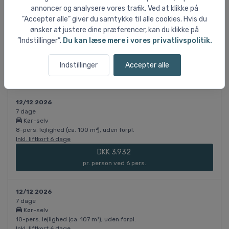
annoncer og analysere vores trafik. Ved at klikke på
12/12 2026
”Accepter alle” giver du samtykke til alle cookies. Hvis du
7 dage
ønsker at justere dine præferencer, kan du klikke på
Kør-selv
”Indstillinger”.
Du kan læse mere i vores privatlivspolitik.
10-pers. lejlighed (ca. 107 m²), uden forpl.
Inkl. liftkort 6 dage
DKK 3.781
Indstillinger
Accepter alle
pr. person ved 7 pers.
12/12 2026
7 dage
Kør-selv
8-pers. lejlighed (ca. 100 m²), uden forpl.
Inkl. liftkort 6 dage
DKK 3.932
pr. person ved 6 pers.
12/12 2026
7 dage
Kør-selv
10-pers. lejlighed (ca. 107 m²), uden forpl.
Inkl. liftkort 6 dage