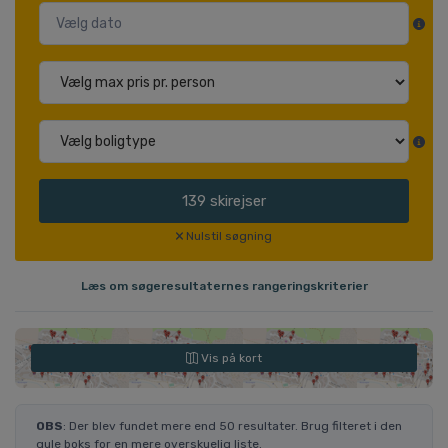
139
skirejser
Nulstil søgning
Læs om søgeresultaternes rangeringskriterier
Vis på kort
OBS
: Der blev fundet mere end 50 resultater. Brug filteret i den
gule boks for en mere overskuelig liste.