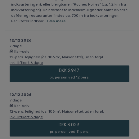
indkvarteringen), eller bjergbanen "Roches Noires" (ca. 1,2 km fra
indkvarteringen). De nærmeste indkøbsmuligheder samt diverse
caféer og restauranter findes ca. 700 m fra indkvarteringen.
Faciliteter Indkvar...
Læs mere
12/12 2026
7 dage
Kør-selv
12-pers. lejlighed (ca. 106 m², Maisonette), uden forpl.
Inkl. liftkort 6 dage
DKK 2.947
pr. person ved 12 pers.
12/12 2026
7 dage
Kør-selv
12-pers. lejlighed (ca. 106 m², Maisonette), uden forpl.
Inkl. liftkort 6 dage
DKK 3.023
pr. person ved 11 pers.