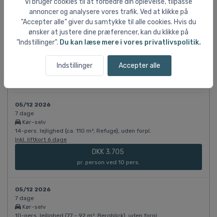
Vi bruger cookies til at forbedre din oplevelse, tilpasse
annoncer og analysere vores trafik. Ved at klikke på
05/12 2026
”Accepter alle” giver du samtykke til alle cookies. Hvis du
7 dage
ønsker at justere dine præferencer, kan du klikke på
Kør-selv
”Indstillinger”.
Du kan læse mere i vores privatlivspolitik.
6-pers. lejlighed (48 - 55 m², standard), uden forpl.
Inkl. liftkort 6 dage
Indstillinger
Accepter alle
DKK 3.705
pr. person ved 4 pers.
05/12 2026
7 dage
Kør-selv
14-pers. lejlighed (ca. 110 m², Refuge), uden forpl.
Inkl. liftkort 6 dage
DKK 3.705
pr. person ved 10 pers.
05/12 2026
7 dage
Kør-selv
10-pers. lejlighed (77 - 92 m², Bergblick), uden forpl.