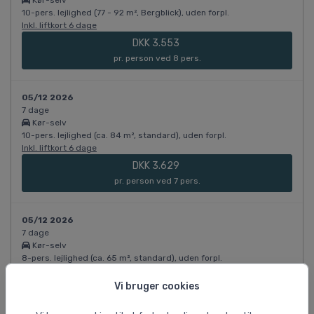
Kør-selv
10-pers. lejlighed (77 - 92 m², Bergblick), uden forpl.
Inkl. liftkort 6 dage
DKK 3.553
pr. person ved 8 pers.
05/12 2026
7 dage
Kør-selv
10-pers. lejlighed (ca. 84 m², standard), uden forpl.
Inkl. liftkort 6 dage
DKK 3.629
pr. person ved 7 pers.
05/12 2026
7 dage
Kør-selv
8-pers. lejlighed (ca. 65 m², standard), uden forpl.
Inkl. liftkort 6 dage
Vi bruger cookies
DKK 3.629
pr. person ved 5 pers.