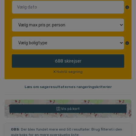
688
skirejser
Nulstil søgning
Læs om søgeresultaternes rangeringskriterier
Vis på kort
OBS
: Der blev fundet mere end 50 resultater. Brug filteret i den
gule boks for en mere overskuelig liste.