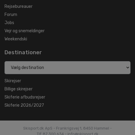
Rejsebureauer
Forum
Jobs
Vejr og snemeldinger
Weekendski
Destinationer
Skirejser
Billige skirejser
Skiferie afbudsrejser
Skiferie 2026/2027
Skisport.dk ApS - Frankrigsvej 1, 8450 Hammel -
Tlf. 87 300 634 - info@skisport.dk