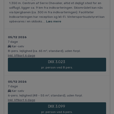
1.350 m. Centrum af Serre Chevalier, altid et dejligt sted for en
udflugt, ligger ca. 9 km fra indkvarteringen. Skiområdet kan nås
via bjergbanen (ca. 300 m fra indkvarteringen). Faciliteter
Indkvarteringen har reception og Wi-Fi. Vintersportsudstyret kan
opbevares i en skiboks....
Læs mere
05/12 2026
7 dage
Kør-selv
8-pers. lejlighed (ca. 65 m², standard), uden forpl.
Inkl. liftkort 6 dage
DKK 3.023
pr. person ved 8 pers.
05/12 2026
7 dage
Kør-selv
6-pers. lejlighed (48 - 55 m², standard), uden forpl.
Inkl. liftkort 6 dage
DKK 3.099
pr. person ved 6 pers.