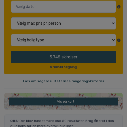
5.748
skirejser
Nulstil søgning
Læs om søgeresultaternes rangeringskriterier
Vis på kort
OBS
: Der blev fundet mere end 50 resultater. Brug filteret i den
gule boks for en mere overskuelig liste.