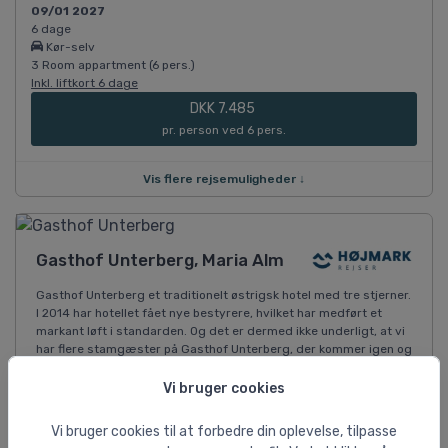
09/01 2027
6 dage
Kør-selv
3 Room appartment (6 pers.)
Inkl. liftkort 6 dage
DKK 7.485
pr. person ved 6 pers.
Vis flere rejsemuligheder ↓
Gasthof Unterberg, Maria Alm
Gasthof Unterberg et traditionelt østrigsk hotel med tre stjerner.
I 2014 har hotellet fået nye bestyrere, hvilket har medført et
markant løft i standarden. Og det er dermed ikke underligt, at vi
har flere stamgæster på Gasthof Unterberg, der kommer igen og
igen. En del af hotellet er forholdsvis nybygget og rummer
blandt andet en hyggelig wellness-afdeling med eksempelvis
Vi bruger cookies
dampbad, sauna og solari...
Læs mere
Vi bruger cookies til at forbedre din oplevelse, tilpasse