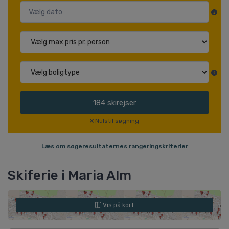
184
skirejser
Nulstil søgning
Læs om søgeresultaternes rangeringskriterier
Skiferie i Maria Alm
Vis på kort