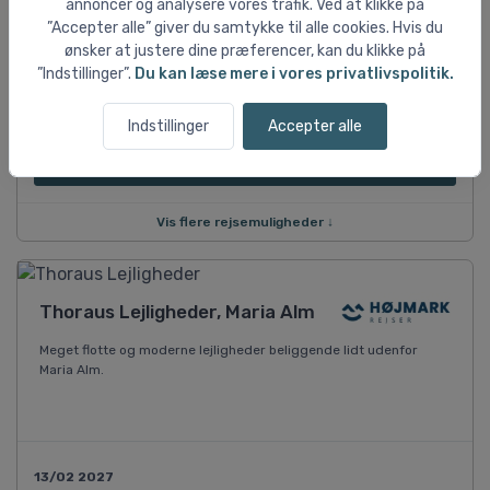
annoncer og analysere vores trafik. Ved at klikke på
09/01 2027
”Accepter alle” giver du samtykke til alle cookies. Hvis du
3 dage
ønsker at justere dine præferencer, kan du klikke på
Kør-selv
”Indstillinger”.
Du kan læse mere i vores privatlivspolitik.
Dobbelt værelse med bad/toilet og balkon (2. pers.) mulighed for 2
ekstra opredninger
Inkl. liftkort 3 dage
Indstillinger
Accepter alle
DKK 5.435
pr. person ved 2 pers.
Vis flere rejsemuligheder ↓
Thoraus Lejligheder, Maria Alm
Meget flotte og moderne lejligheder beliggende lidt udenfor
Maria Alm.
13/02 2027