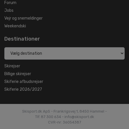
Forum
Jobs
Vejr og snemeldinger
Weekendski
Destinationer
Skirejser
Billige skirejser
Skiferie afbudsrejser
Skiferie 2026/2027
Skisport.dk ApS - Frankrigsvej 1, 8450 Hammel -
Tlf. 87 300 634 - info@skisport.dk
CVR-nr: 36054387