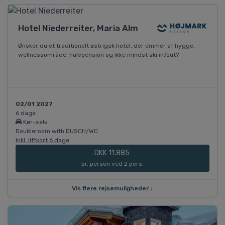
Hotel Niederreiter, Maria Alm
Ønsker du et traditionelt østrigsk hotel, der emmer af hygge,
wellnessområde, halvpension og ikke mindst ski in/out?
02/01 2027
6 dage
Kør-selv
Doubleroom with DUSCH/WC
Inkl. liftkort 6 dage
DKK 11.885
pr. person ved 2 pers.
Vis flere rejsemuligheder ↓