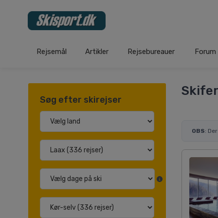
Rejsemål
Artikler
Rejsebureauer
Forum
Skifer
Søg efter skirejser
OBS
: De