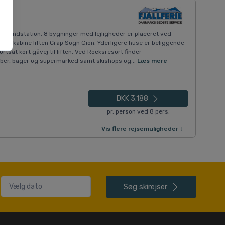
AX bundstation. 8 bygninger med lejligheder er placeret ved
 og kabine liften Crap Sogn Gion. Yderligere huse er beliggende
rtsat kort gåvej til liften. Ved Rocksresort finder
ubber, bager og supermarked samt skishops og...
Læs mere
DKK 3.188
pr. person ved 8 pers.
Vis flere rejsemuligheder ↓
Søg
skirejser