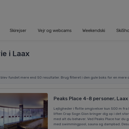
Skirejser
Vejr og webcams
Weekendski
SkiSh
ie i Laax
r blev fundet mere end 50 resultater. Brug filteret i den gule boks for en mere o
Peaks Place 4-8 personer, Laax
Lejligheder i flotte omgivelser kun 500 m fra
liften Crap Sogn Gion bringer dig op i det sto
med alt du behøver. Ved Peaks Place har du 
med swimmingpool, sauna og dampbad. Desude