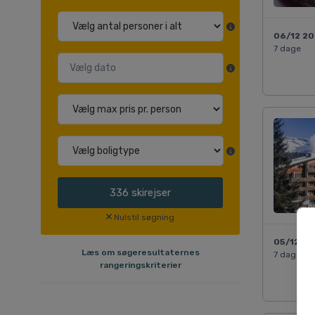
06/12 2
7 dage
336
skirejser
Nulstil søgning
05/12 2
Læs om søgeresultaternes
7 dage
rangeringskriterier