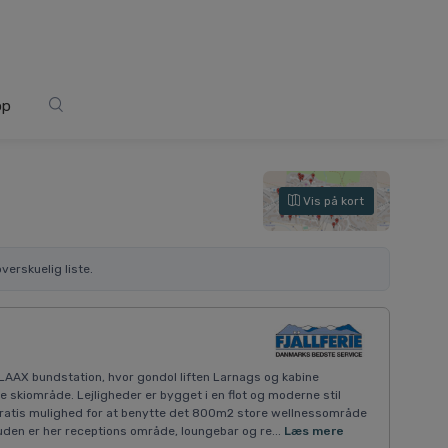
op
Vis på kort
verskuelig liste.
 LAAX bundstation, hvor gondol liften Larnags og kabine
re skiområde. Lejligheder er bygget i en flot og moderne stil
gratis mulighed for at benytte det 800m2 store wellnessområde
n er her receptions område, loungebar og re...
Læs mere