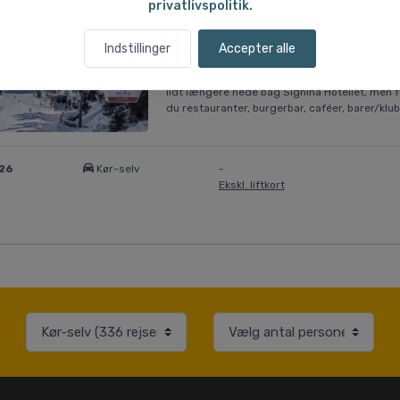
privatlivspolitik.
Rocksresort 2-9 personer, Laax
Indstillinger
Accepter alle
Flotte lejligheder perfekt beliggende ved LA
fælles området omkring gondol liften Larnags
lidt længere nede bag Signina Hotellet, men fo
du restauranter, burgerbar, caféer, barer/kl
026
Kør-selv
-
Ekskl. liftkort