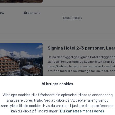
026
Kør-selv
-
Ekskl. liftkort
Signina Hotel 2-3 personer, Laa
Bo på det hyggelige Signina Hotel beliggend
gondolliften Larnags og kabine liften Crap So
barer/klubber, bager og supermarked samt skis
område med lille swimmingpool, saunaer, damp
Vi bruger cookies
026
Kør-selv
-
Ekskl. liftkort
Vi bruger cookies til at forbedre din oplevelse, tilpasse annoncer og
analysere vores trafik. Ved at klikke på ”Accepter alle” giver du
samtykke til alle cookies. Hvis du ønsker at justere dine præferencer,
kan du klikke på ”Indstillinger”.
Du kan læse mere i vores