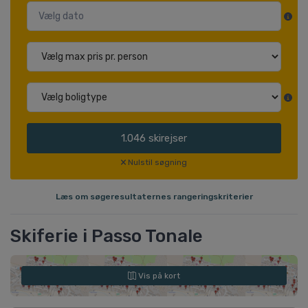
1.046
skirejser
Nulstil søgning
Læs om søgeresultaternes rangeringskriterier
Skiferie i Passo Tonale
Vis på kort