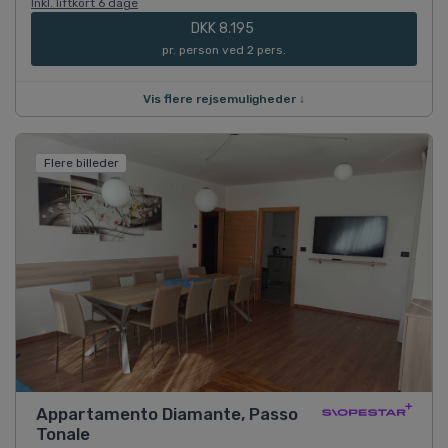
Inkl. liftkort 6 dage
DKK 8.195
pr. person ved 2 pers.
Vis flere rejsemuligheder ↓
Flere billeder
Appartamento Diamante, Passo
Tonale