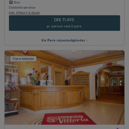
Bus
Dobbeltværelse
Inkl. liftkort 6 dage
DKK 11.495
pr. person ved 2 pers.
Vis flere rejsemuligheder ↓
Flere billeder