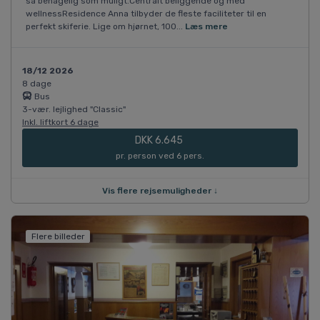
så behagelig som muligt.Centralt beliggende og med
wellnessResidence Anna tilbyder de fleste faciliteter til en
perfekt skiferie. Lige om hjørnet, 100...
Læs mere
18/12 2026
8 dage
Bus
3-vær. lejlighed "Classic"
Inkl. liftkort 6 dage
DKK 6.645
pr. person ved 6 pers.
Vis flere rejsemuligheder ↓
Flere billeder