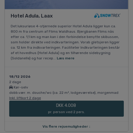
Hotel Adula, Laax
Det luksuriøse 4-stjernede superior Hotel Adula ligger kun ca.
800 m fra centrum af Flims Waldhaus. Bjergbanen Flims nås
efter ca. 1,1 km og man kan i den forbindelse benytte skibussen,
som holder direkte ved indkvarteringen. Vorab gletsjeren ligger
ca. 12 km fra indkvarteringen. Faciliteter Indkvarteringen består
af et hovedhus (Hotel Adula) og en tilhørende sidebygning
(Soldanelle) og har recep...
Læs mere
18/12 2026
2 dage
Kør-selv
dobb.vær. m. douche/wc (ca. 22 m², lodgeværelse), morgenmad
Inkl. liftkort 2 dage
DKK 4.008
pr. person ved 2 pers.
Vis flere rejsemuligheder ↓