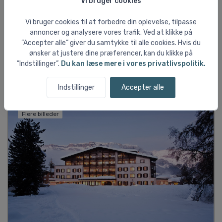
Vi bruger cookies
4 dage
Kør-selv
Vi bruger cookies til at forbedre din oplevelse, tilpasse
dobb.vær. m. ekstraseng, douche/wc, 1/2 pension PLUS
annoncer og analysere vores trafik. Ved at klikke på
Inkl. liftkort 3 dage
”Accepter alle” giver du samtykke til alle cookies. Hvis du
DKK 4.417
ønsker at justere dine præferencer, kan du klikke på
pr. person ved 3 pers.
”Indstillinger”.
Du kan læse mere i vores privatlivspolitik.
Vis flere rejsemuligheder ↓
Indstillinger
Accepter alle
Flere billeder