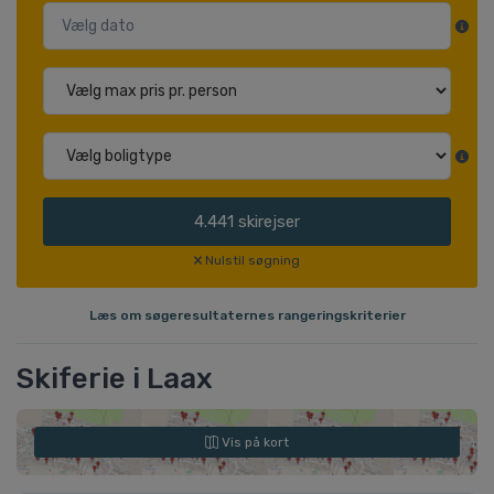
4.441
skirejser
Nulstil søgning
Læs om søgeresultaternes rangeringskriterier
Skiferie i Laax
Vis på kort