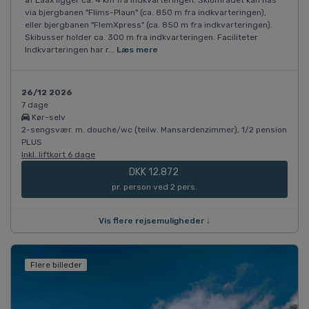
af Laax ligger ca. 4 km fra indkvarteringen. Skiområdet kan nås
via bjergbanen "Flims-Plaun" (ca. 850 m fra indkvarteringen),
eller bjergbanen "FlemXpress" (ca. 850 m fra indkvarteringen).
Skibusser holder ca. 300 m fra indkvarteringen. Faciliteter
Indkvarteringen har r...
Læs mere
26/12 2026
7 dage
Kør-selv
2-sengsvær. m. douche/wc (teilw. Mansardenzimmer), 1/2 pension
PLUS
Inkl. liftkort 6 dage
DKK 12.872
pr. person ved 2 pers.
Vis flere rejsemuligheder ↓
Flere billeder