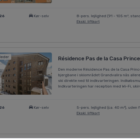
026
Kør-selv
8-pers. lejlighed (91 - 105 m², stan
Ekskl. liftkort
lleder
Résidence Pas de la Casa Prince
Den moderne Résidence Pas de la Casa Prince
bjergbane i skiområdet Grandvalira nås aller
ski direkte ned til indkvarteringen. Indkøbs
Indkvarteringen har reception med Wi-Fi, ski
026
Kør-selv
5-pers. lejlighed (ca. 40 m²), uden f
Ekskl. liftkort