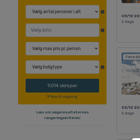
09/12 2
2 dage
Flere bi
9.014
skirejser
Nulstil søgning
03/12 2
Læs om søgeresultaternes
2 dage
rangeringskriterier