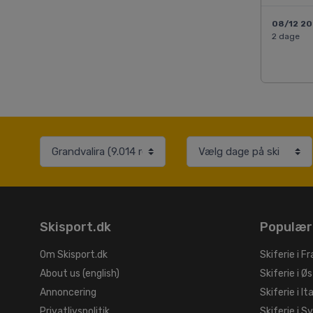
08/12 2
2 dage
Skisport.dk
Populær
Om Skisport.dk
Skiferie i Fr
About us (english)
Skiferie i Øs
Annoncering
Skiferie i It
Privatlivspolitik
Skiferie i S