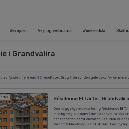
Skirejser
Vejr og webcams
Weekendski
SkiSh
ie i Grandvalira
r blev fundet mere end 50 resultater. Brug filteret i den gule boks for en mere o
lleder
Résidence El Tarter, Grandvalir
Den hyggelige indkvartering Résidence El Tart
indstigning til skiområdet Grandvalira nås ef
har reception samt elevator. Desuden er der 
forhåndstilmelding) samt skirum. Forplejning