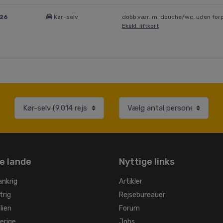
026
Kør-selv
dobb.vær. m. douche/wc, uden forp
Ekskl. liftkort
e lande
Nyttige links
ankrig
Artikler
trig
Rejsebureauer
alien
Forum
verige
Jobs