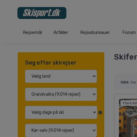
Rejsemål
Artikler
Rejsebureauer
Forum
Skifer
Søg efter skirejser
OBS
: De
Flere bi