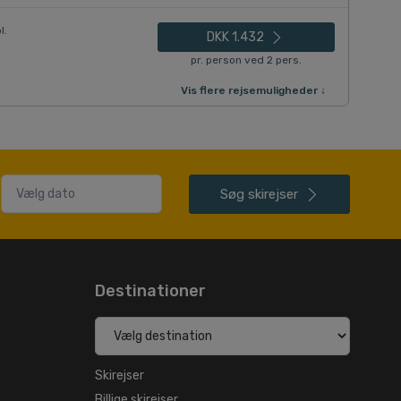
l.
DKK 1.432
pr. person ved 2 pers.
Vis flere rejsemuligheder ↓
Søg
skirejser
Destinationer
Skirejser
Billige skirejser