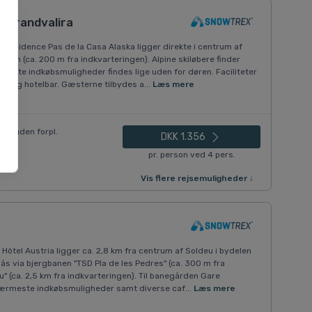
, Grandvalira
Résidence Pas de la Casa Alaska ligger direkte i centrum af
anen (ca. 200 m fra indkvarteringen). Alpine skiløbere finder
meste indkøbsmuligheder findes lige uden for døren. Faciliteter
tor og hotelbar. Gæsterne tilbydes a...
Læs mere
rd), uden forpl.
DKK 1.356
pr. person ved 4 pers.
Vis flere rejsemuligheder ↓
Hôtel Austria ligger ca. 2,8 km fra centrum af Soldeu i bydelen
nås via bjergbanen "TSD Pla de les Pedres" (ca. 300 m fra
u" (ca. 2,5 km fra indkvarteringen). Til banegården Gare
 nærmeste indkøbsmuligheder samt diverse caf...
Læs mere