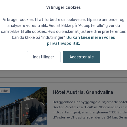
Vi bruger cookies
lleder
Résidence Pas de la Casa Alaska
Beliggenhed Det moderne lejlighedskompleks 
Vi bruger cookies til at forbedre din oplevelse, tilpasse annoncer og
Pas de la Casa. Skiområdet kan nås via bjergb
analysere vores trafik. Ved at klikke på ”Accepter alle” giver du
skibakker næsten lige uden for døren. De nær
samtykke til alle cookies. Hvis du ønsker at justere dine præferencer,
Indkvarteringen har reception, tv-stue, eleva
kan du klikke på ”Indstillinger”.
Du kan læse mere i vores
privatlivspolitik.
026
Kør-selv
4-pers. lejlighed (ca. 42 m², standa
Indstillinger
Accepter alle
Ekskl. liftkort
lleder
Hôtel Austria, Grandvalira
Beliggenhed Det hyggelige 3-stjernede hotel 
Sector Peretol i ca. 1.940 m. Skiområdet kan 
indkvarteringen), eller bjergbanen "TC8 Solde
d'Andorre-L'Hospitalet er der ca. 24 km. De