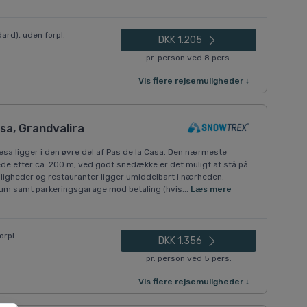
dard), uden forpl.
DKK 1.205
pr. person ved 8 pers.
Vis flere rejsemuligheder ↓
sa, Grandvalira
sa ligger i den øvre del af Pas de la Casa. Den nærmeste
ede efter ca. 200 m, ved godt snedække er det muligt at stå på
muligheder og restauranter ligger umiddelbart i nærheden.
rum samt parkeringsgarage mod betaling (hvis...
Læs mere
orpl.
DKK 1.356
pr. person ved 5 pers.
Vis flere rejsemuligheder ↓