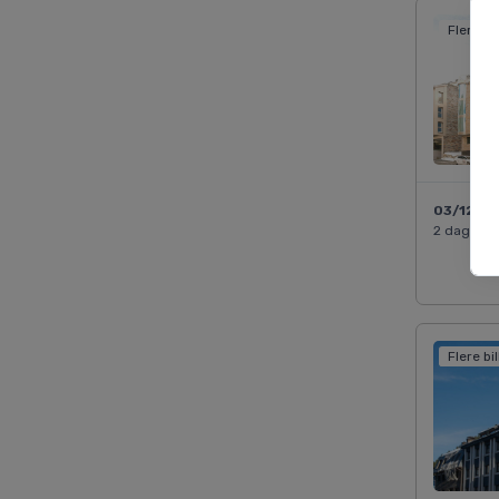
Flere bi
03/12 2
2 dage
Flere bi