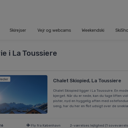
Skirejser
Vejr og webcams
Weekendski
SkiSh
ie i La Toussiere
lleder
Chalet Skiopied, La Toussiere
Chalet Skiopied ligger i La Toussuire. En mode
bjerget. Når du er nede, kan du tage liften v
pister, nyd en hyggelig aften med ostefondue 
seng, har du her en flot udsigt over de snek
26
Fly fra København
2-værelses lejlighed (1 soveværelse