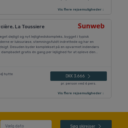
Vis flere rejsemuligheder ↓
ière, La Toussiere
et dejligt og nyt lejlighedskompleks, bygget i typisk
ederne er luksuriøse, stemningsfuldt indrettede og har en
udsigt. Desuden byder komplekset på en opvarmet indendørs
dampbadet gratis én gang per lejlighed for at opleve den...
e) hytte
DKK 3.666
pr. person ved 6 pers.
Vis flere rejsemuligheder ↓
Søg
skirejser