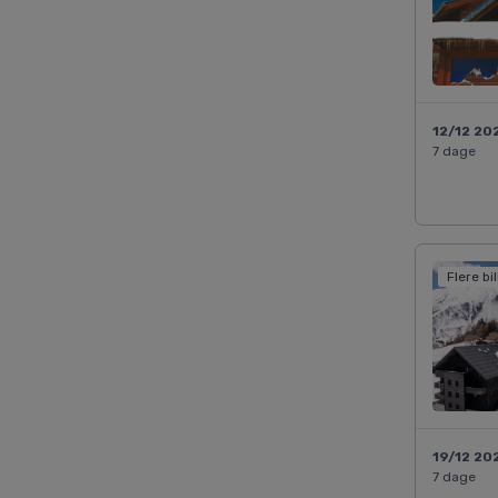
12/12 20
7 dage
Flere bi
19/12 20
7 dage