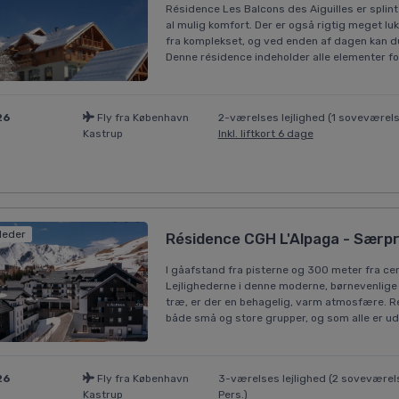
Résidence Les Balcons des Aiguilles er splin
al mulig komfort. Der er også rigtig meget luk
fra komplekset, og ved enden af dagen kan 
Denne résidence indeholder alle elementer for
26
Fly fra København
2-værelses lejlighed (1 soveværels
Kastrup
Inkl. liftkort 6 dage
lleder
Résidence CGH L'Alpaga - Særpri
I gåafstand fra pisterne og 300 meter fra ce
Lejlighederne i denne moderne, børnevenlige
træ, er der en behagelig, varm atmosfære. Rés
både små og store grupper, og som alle er ud
26
Fly fra København
3-værelses lejlighed (2 soveværels
Kastrup
Pers.)