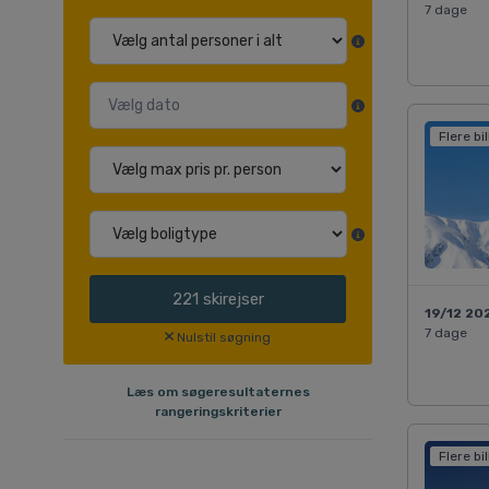
7 dage
Flere bi
221
skirejser
19/12 20
7 dage
Nulstil søgning
Læs om søgeresultaternes
rangeringskriterier
Flere bi