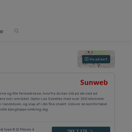
op
Vis på kort
rne og lille ferieadresse, hvorfra du kan stå på ski ned ad
idere ind i området. Oplev Les Sybelles med over 300 kilometer
i landsbyen, og slap af i din fine chalet. Udover en komfortabel
lædte bjergtoppe omkring dig.
) type B (2 Pièces 6
DKK 3.279