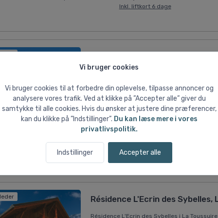
Inkl. liftkort 6 dage
lleder
Résidence Les Chalets Goélia, L
Vi bruger cookies
Résidence Les Chalets Goélia er et meget sm
af et par træ-alpehytter med lejligheder. I k
Vi bruger cookies til at forbedre din oplevelse, tilpasse annoncer og
pæne og velplejede lejligheder byder på en m
analysere vores trafik. Ved at klikke på ”Accepter alle” giver du
allesammen ligger i kanten af disse. Et stenka
samtykke til alle cookies. Hvis du ønsker at justere dine præferencer,
kan du klikke på ”Indstillinger”.
Du kan læse mere i vores
privatlivspolitik.
26
Fly fra København
2-værelses lejlighed (1 soveværels
Kastrup
Inkl. liftkort 6 dage
Indstillinger
Accepter alle
lleder
Résidence L'Ecrin des Sybelles, 
Résidence L'Ecrin des Sybelles i La Toussuire b