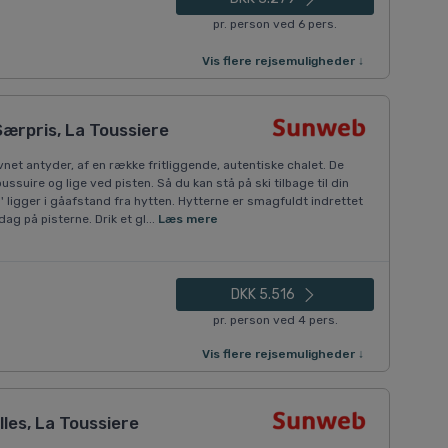
pr. person ved 6 pers.
Vis flere rejsemuligheder ↓
Særpris, La Toussiere
net antyder, af en række fritliggende, autentiske chalet. De
ussuire og lige ved pisten. Så du kan stå på ski tilbage til din
' ligger i gåafstand fra hytten. Hytterne er smagfuldt indrettet
g på pisterne. Drik et gl...
Læs mere
DKK 5.516
pr. person ved 4 pers.
Vis flere rejsemuligheder ↓
les, La Toussiere