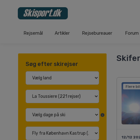
Rejsemål
Artikler
Rejsebureauer
Forum
Skifer
Søg efter skirejser
Flere bi
12/12 20