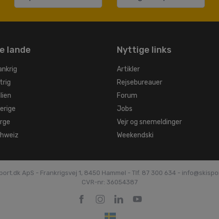
e lande
Nyttige links
ankrig
Artikler
trig
Rejsebureauer
alien
Forum
verige
Jobs
orge
Vejr og snemeldinger
chweiz
Weekendski
port.dk ApS - Frankrigsvej 1, 8450 Hammel -
Tlf. 87 300 634 - info@skispo
CVR-nr: 36054387