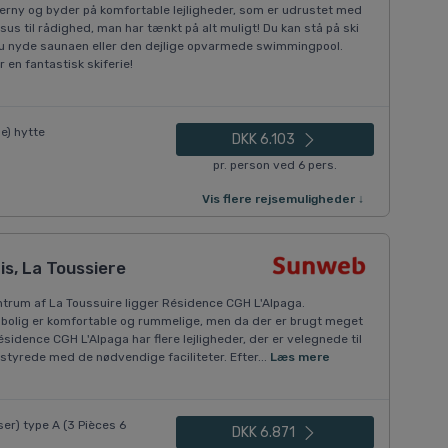
terny og byder på komfortable lejligheder, som er udrustet med
sus til rådighed, man har tænkt på alt muligt! Du kan stå på ski
du nyde saunaen eller den dejlige opvarmede swimmingpool.
 en fantastisk skiferie!
e) hytte
DKK 6.103
pr. person ved 6 pers.
Vis flere rejsemuligheder ↓
s, La Toussiere
ntrum af La Toussuire ligger Résidence CGH L'Alpaga.
 bolig er komfortable og rummelige, men da der er brugt meget
idence CGH L'Alpaga har flere lejligheder, der er velegnede til
styrede med de nødvendige faciliteter. Efter...
Læs mere
er) type A (3 Pièces 6
DKK 6.871