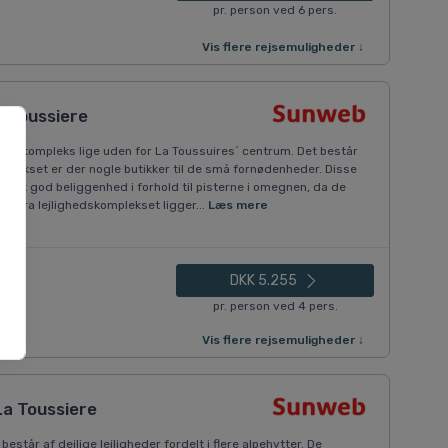
pr. person ved 6 pers.
Vis flere rejsemuligheder ↓
a Toussiere
ukt kompleks lige uden for La Toussuires´ centrum. Det består
omplekset er der nogle butikker til de små fornødenheder. Disse
eget god beliggenhed i forhold til pisterne i omegnen, da de
st fra lejlighedskomplekset ligger...
Læs mere
e)
DKK 5.255
pr. person ved 4 pers.
Vis flere rejsemuligheder ↓
La Toussiere
estår af dejlige lejligheder fordelt i flere alpehytter. De