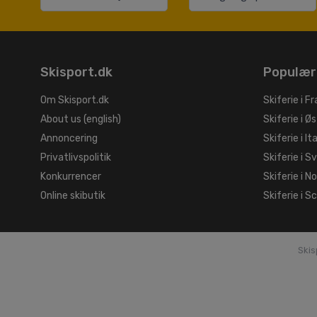
Skisport.dk
Populær
Om Skisport.dk
Skiferie i Fr
About us (english)
Skiferie i Øs
Annoncering
Skiferie i It
Privatlivspolitik
Skiferie i S
Konkurrencer
Skiferie i N
Online skibutik
Skiferie i S
Skis