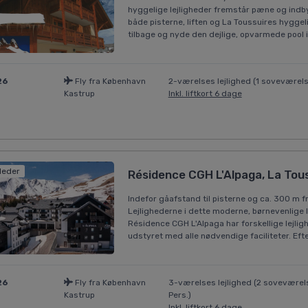
hyggelige lejligheder fremstår pæne og indby
både pisterne, liften og La Toussuires hygge
tilbage og nyde den dejlige, opvarmede pool i
26
Fly fra København
2-værelses lejlighed (1 soveværels
Kastrup
Inkl. liftkort 6 dage
lleder
Résidence CGH L'Alpaga, La Tou
Indefor gåafstand til pisterne og ca. 300 m 
Lejlighederne i dette moderne, børnevenlige 
Résidence CGH L'Alpaga har forskellige lejligh
udstyret med alle nødvendige faciliteter. Efte
26
Fly fra København
3-værelses lejlighed (2 soveværels
Kastrup
Pers.)
Inkl. liftkort 6 dage