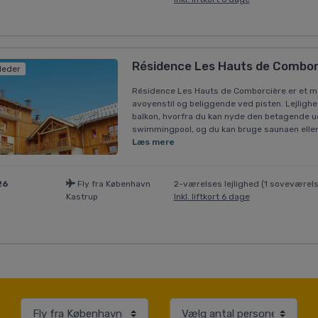
Résidence Les Hauts de Comborc
lleder
Résidence Les Hauts de Comborcière er et meg
avoyenstil og beliggende ved pisten. Lejligh
balkon, hvorfra du kan nyde den betagende 
swimmingpool, og du kan bruge saunaen eller 
Læs mere
26
Fly fra København
2-værelses lejlighed (1 soveværels
Kastrup
Inkl. liftkort 6 dage