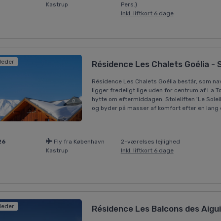
Kastrup
Pers.)
Inkl. liftkort 6 dage
lleder
Résidence Les Chalets Goélia - 
Résidence Les Chalets Goélia består, som nav
ligger fredeligt lige uden for centrum af La To
hytte om eftermiddagen. Stoleliften 'Le Soleil
og byder på masser af komfort efter en lang da
26
Fly fra København
2-værelses lejlighed
Kastrup
Inkl. liftkort 6 dage
lleder
Résidence Les Balcons des Aiguil