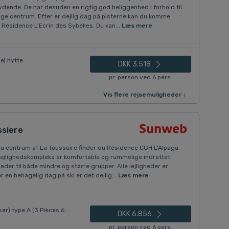
dende. De har desuden en rigtig god beliggenhed i forhold til
lige centrum. Efter er dejlig dag på pisterne kan du komme
 Résidence L'Ecrin des Sybelles. Du kan...
Læs mere
e) hytte
DKK 3.518
pr. person ved 6 pers.
Vis flere rejsemuligheder ↓
ssiere
fra centrum af La Toussuire finder du Résidence CGH L'Alpaga.
lejlighedskompleks er komfortable og rummelige indrettet.
eder til både mindre og større grupper. Alle lejligheder er
r en behagelig dag på ski er det dejlig...
Læs mere
er) type A (3 Pièces 6
DKK 6.856
pr. person ved 6 pers.