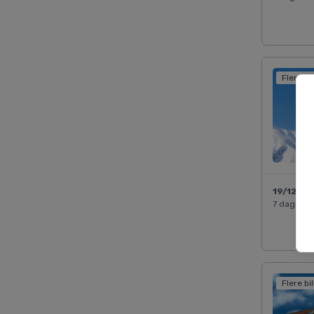
Flere bi
19/12 20
7 dage
Flere bi