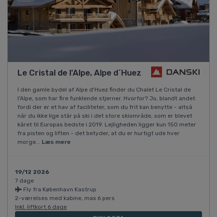
Le Cristal de l'Alpe, Alpe d´Huez
I den gamle bydel af Alpe d'Huez finder du Chalet Le Cristal de
l'Alpe, som har fire funklende stjerner. Hvorfor? Jo, blandt andet
fordi der er et hav af faciliteter, som du frit kan benytte - altså
når du ikke lige står på ski i det store skiområde, som er blevet
kåret til Europas bedste i 2019. Lejligheden ligger kun 150 meter
fra pisten og liften - det betyder, at du er hurtigt ude hver
morge...
Læs mere
19/12 2026
7 dage
Fly fra København Kastrup
2-værelses med kabine, max 6 pers
Inkl. liftkort 6 dage