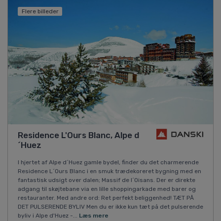
Flere billeder
Residence L'Ours Blanc, Alpe d
´Huez
I hjertet af Alpe d´Huez gamle bydel, finder du det charmerende
Residence L´Ours Blanc i en smuk trædekoreret bygning med en
fantastisk udsigt over dalen; Massif de l´Oisans. Der er direkte
adgang til skøjtebane via en lille shoppingarkade med barer og
restauranter. Med andre ord: Ret perfekt beliggenhed! TÆT PÅ
DET PULSERENDE BYLIV Men du er ikke kun tæt på det pulserende
byliv i Alpe d'Huez -...
Læs mere