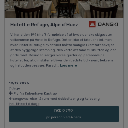
Hotel Le Refuge, Alpe d´Huez
Vi har siden 1996 haft fornøjelse af at byde danske skigæster
velkommen på Hotel le Refuge. Det er ikke et luksushotel, men
hvad Hotel le Refuge eventuelt måtte mangle i komfort opvejes
af den hyggelige stemning, den korte afstand til skiliften og den
gode mad. Desuden sørger vores guider og personale på
hotellet for, at din skiferie bliver den bedste tid - nem, bekvem
og helt uden besvær. Paradi...
Læs mere
19/12 2026
7 dage
Fly fra København Kastrup
4-sengsværelse i 2 rum med dobbeltseng og køjeseng
Inkl. liftkort 6 dage
DKK 9.799
pr. person ved 4 pers.