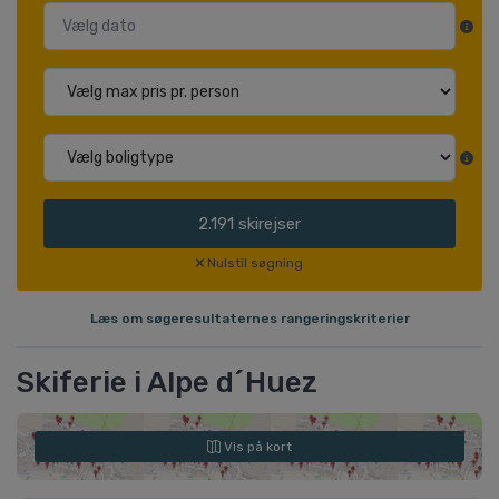
2.191
skirejser
Nulstil søgning
Læs om søgeresultaternes rangeringskriterier
Skiferie i Alpe d´Huez
Vis på kort