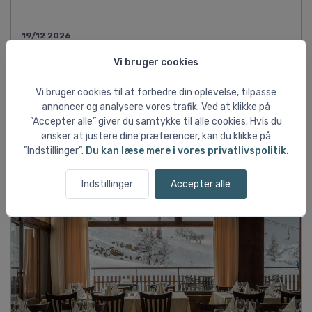
19/12 2026
7 dage
Fly fra København Kastrup
Vi bruger cookies
3-værelses lejlighed til 7 personer
Inkl. liftkort 6 dage
Vi bruger cookies til at forbedre din oplevelse, tilpasse
DKK 8.717
annoncer og analysere vores trafik. Ved at klikke på
pr. person ved 7 pers.
”Accepter alle” giver du samtykke til alle cookies. Hvis du
ønsker at justere dine præferencer, kan du klikke på
”Indstillinger”.
Du kan læse mere i vores privatlivspolitik.
Vis flere rejsemuligheder ↓
Indstillinger
Accepter alle
Flere billeder