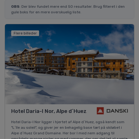
OBS
: Der blev fundet mere end 50 resultater. Brug filteret i den
gule boks for en mere overskuelig liste.
Flere billeder
Hotel Daria-I Nor, Alpe d´Huez
Hotel Daria-I Nor ligger i hjertet af Alpe d´Huez, også kendt som
"L´île au soleil", og giver jer en behagelig base tæt på skiløbet i
Alpe d´Huez Grand Domaine. Her bor I med nem adgang til
områdets mange pister og med rammer, der gør det let at samle