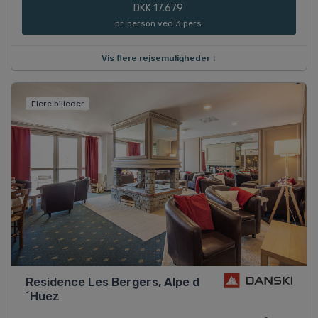
DKK 17.679
pr. person ved 3 pers.
Vis flere rejsemuligheder ↓
Flere billeder
Residence Les Bergers, Alpe d
´Huez