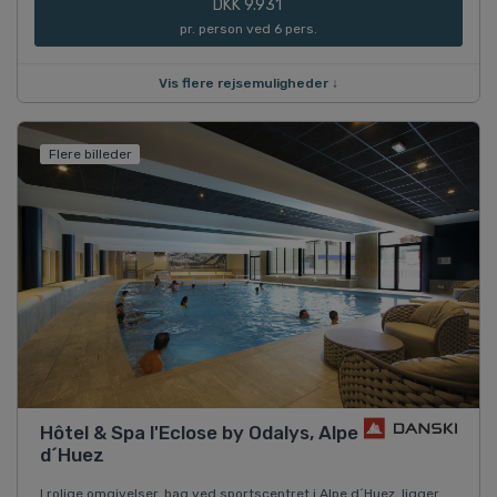
DKK 9.931
pr. person ved 6 pers.
Vis flere rejsemuligheder ↓
Flere billeder
Hôtel & Spa l'Eclose by Odalys, Alpe
d´Huez
I rolige omgivelser, bag ved sportscentret i Alpe d´Huez, ligger