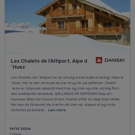
Les Chalets de l'Altiport, Alpe d
´Huez
Les Chalets de l´Altiport er en utrolig smuk indkvartering i Alpe d
´Huez. Her er der alt hvad du har brug for på skiferien. Chalet
´erne er i klassisk alpestil med træ og sten og står utrolig flot i
det sneklædte landskab. WELLNESS PÅ SKIFERIEN Slap af i
saunaen (Man har Sauna til ens chalet) efter en dag med skiløb.
Her kan du få løsnet de trætte ski-ben op, slappe af og nyde
skiferien på bedste...
Læs mere
19/12 2026
7 dage