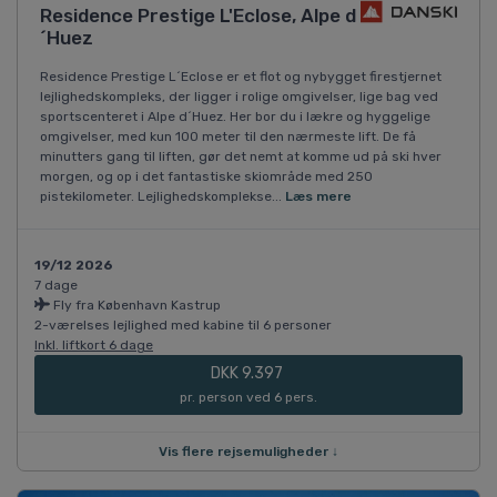
Residence Prestige L'Eclose, Alpe d
´Huez
Residence Prestige L´Eclose er et flot og nybygget firestjernet
lejlighedskompleks, der ligger i rolige omgivelser, lige bag ved
sportscenteret i Alpe d´Huez. Her bor du i lækre og hyggelige
omgivelser, med kun 100 meter til den nærmeste lift. De få
minutters gang til liften, gør det nemt at komme ud på ski hver
morgen, og op i det fantastiske skiområde med 250
pistekilometer. Lejlighedskomplekse...
Læs mere
19/12 2026
7 dage
Fly fra København Kastrup
2-værelses lejlighed med kabine til 6 personer
Inkl. liftkort 6 dage
DKK 9.397
pr. person ved 6 pers.
Vis flere rejsemuligheder ↓