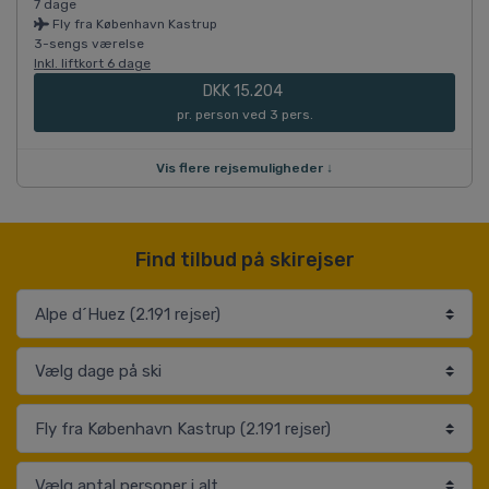
7 dage
Fly fra København Kastrup
3-sengs værelse
Inkl. liftkort 6 dage
DKK 15.204
pr. person ved 3 pers.
Vis flere rejsemuligheder ↓
Find tilbud på skirejser