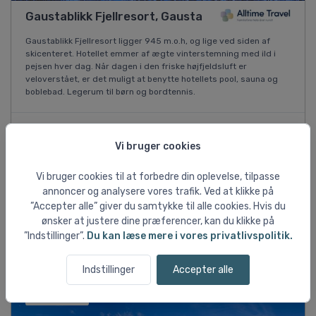
Gaustablikk Fjellresort, Gausta
Gaustablikk Fjellresort ligger 945 m.o.h, og lige ved siden af
skicenteret. Hotellet emmer af ægte vinterstemning med ild i
pejsen hver dag. Når dagen i den friske højfjeldsluft er
veloverstået, er det muligt at benytte hotellets pool, sauna og
boblebad. Legerum til børn og bordtennis.
01/12 2026
Vi bruger cookies
1 dag
Kør-selv
Double room
Vi bruger cookies til at forbedre din oplevelse, tilpasse
Ekskl. liftkort
annoncer og analysere vores trafik. Ved at klikke på
DKK 316
”Accepter alle” giver du samtykke til alle cookies. Hvis du
pr. person ved 3 pers.
ønsker at justere dine præferencer, kan du klikke på
”Indstillinger”.
Du kan læse mere i vores privatlivspolitik.
Vis flere rejsemuligheder ↓
Indstillinger
Accepter alle
Flere billeder