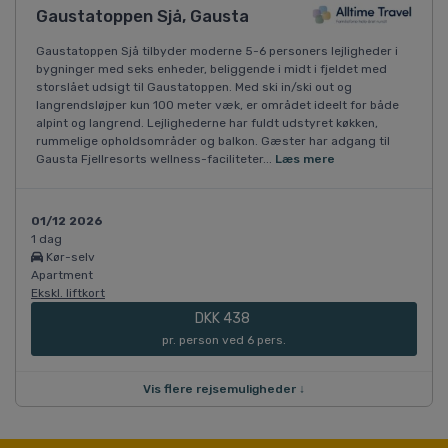
Gaustatoppen Sjå, Gausta
Gaustatoppen Sjå tilbyder moderne 5-6 personers lejligheder i
bygninger med seks enheder, beliggende i midt i fjeldet med
storslået udsigt til Gaustatoppen. Med ski in/ski out og
langrendsløjper kun 100 meter væk, er området ideelt for både
alpint og langrend. Lejlighederne har fuldt udstyret køkken,
rummelige opholdsområder og balkon. Gæster har adgang til
Gausta Fjellresorts wellness-faciliteter...
Læs mere
01/12 2026
1 dag
Kør-selv
Apartment
Ekskl. liftkort
DKK 438
pr. person ved 6 pers.
Vis flere rejsemuligheder ↓