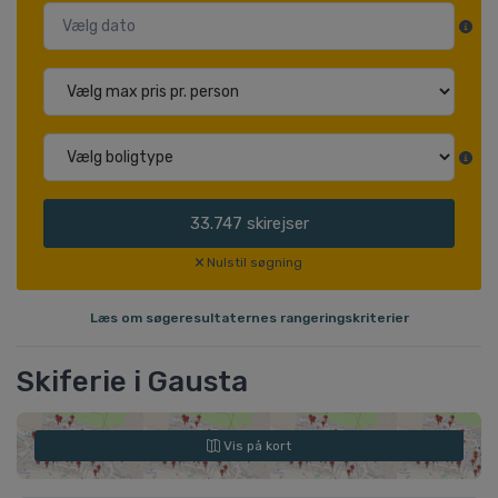
33.747
skirejser
Nulstil søgning
Læs om søgeresultaternes rangeringskriterier
Skiferie i Gausta
Vis på kort