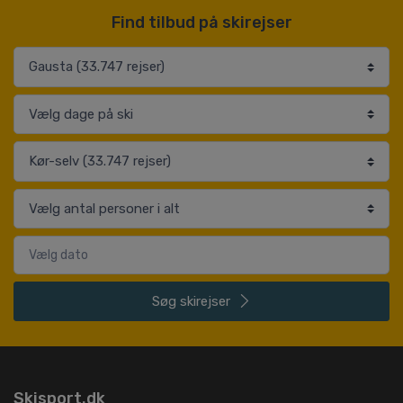
Find tilbud på skirejser
Søg
skirejser
Skisport.dk