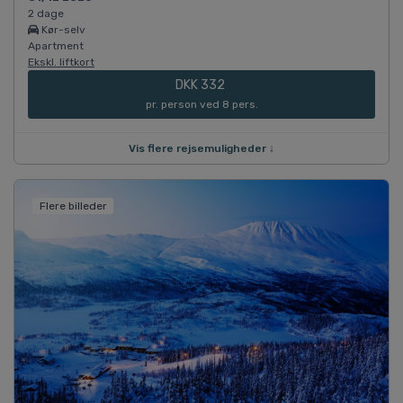
2 dage
Kør-selv
Apartment
Ekskl. liftkort
DKK 332
pr. person ved 8 pers.
Vis flere rejsemuligheder ↓
Flere billeder