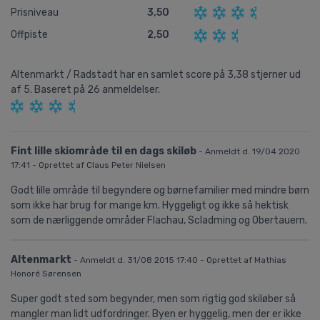
Prisniveau
3,50
Offpiste
2,50
Altenmarkt / Radstadt
har en samlet score på
3,38
stjerner ud
af
5.
Baseret på
26
anmeldelser.
Fint lille skiområde til en dags skiløb
- Anmeldt d. 19/04 2020
17:41 - Oprettet af Claus Peter Nielsen
Godt lille område til begyndere og børnefamilier med mindre børn
som ikke har brug for mange km. Hyggeligt og ikke så hektisk
som de nærliggende områder Flachau, Scladming og Obertauern.
Altenmarkt
- Anmeldt d. 31/08 2015 17:40 - Oprettet af Mathias
Honoré Sørensen
Super godt sted som begynder, men som rigtig god skiløber så
mangler man lidt udfordringer. Byen er hyggelig, men der er ikke