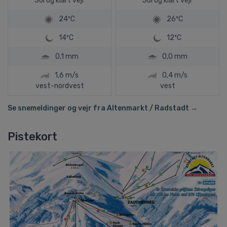
Sol og klart vejr
Sol og klart vejr
24ºC
26ºC
14ºC
12ºC
0,1 mm
0,0 mm
1,6 m/s
0,4 m/s
vest-nordvest
vest
Se snemeldinger og vejr fra Altenmarkt / Radstadt →
Pistekort