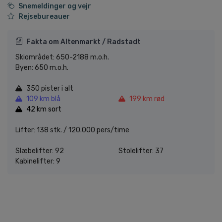
Snemeldinger og vejr
Rejsebureauer
Fakta om Altenmarkt / Radstadt
Skiområdet: 650-2188 m.o.h.
Byen: 650 m.o.h.
350 pister i alt
109 km blå
199 km rød
42 km sort
Lifter: 138 stk. / 120.000 pers/time
Slæbelifter: 92
Stolelifter: 37
Kabinelifter: 9