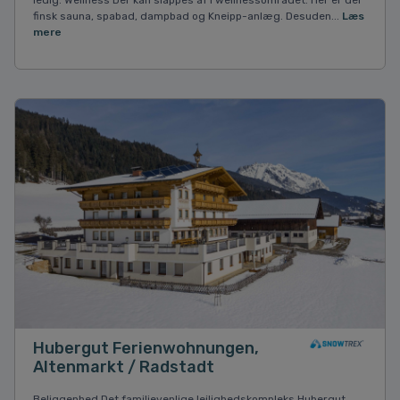
ledig. Wellness Der kan slappes af i wellnessområdet. Her er der
finsk sauna, spabad, dampbad og Kneipp-anlæg. Desuden...
Læs
mere
Hubergut Ferienwohnungen,
Altenmarkt / Radstadt
Beliggenhed Det familievenlige lejlighedskompleks Hubergut