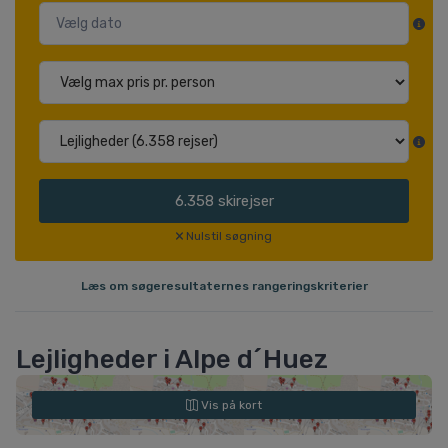
6.358
skirejser
Nulstil søgning
Læs om søgeresultaternes rangeringskriterier
Lejligheder i Alpe d´Huez
Vis på kort