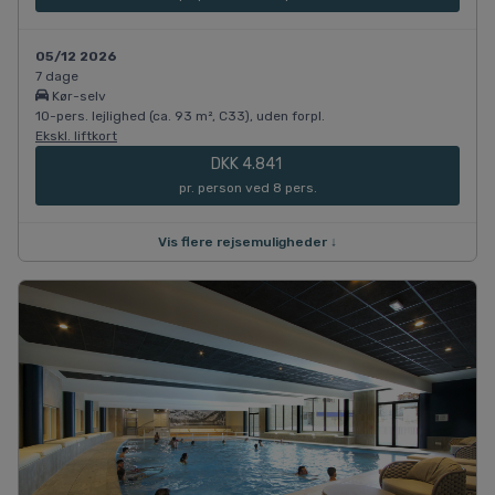
05/12 2026
7 dage
Kør-selv
10-pers. lejlighed (ca. 93 m², C33), uden forpl.
Ekskl. liftkort
DKK 4.841
pr. person ved 8 pers.
Vis flere rejsemuligheder ↓