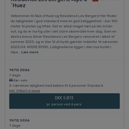
´Huez
Velkommen til Alpe d'Huez og Residence Les Bergers! Her finder
du lejligheder i god standard med en god beliggenhed - kun 100
meter til pisten og liften. Det er altså meget tæt på ski-in/ski-
out, og du er hurtig ude i det store skiområde hver dag. Som en
ekstra bonus bliver Residence Les Bergers renoveret i løbet af
sommer 2023, og er klar til at byde gæster indenfor til sæsonen
2023/24. NYERE BYDEL Lejlighederne ligger i den nye bydel i
Alpe...
Læs mere
19/12 2026
7 dage
Kør-selv
2-værelses lejlighed med kabine til 6 personer Standard
Inkl. liftkort 6 dage
DKK 5.813
pr. person ved 6 pers.
19/12 2026
7 dage