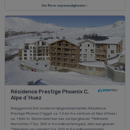
Vis flere rejsemuligheder ↓
Résidence Prestige Phoenix C,
Alpe d´Huez
Beliggenhed Det moderne lejlighedskompleks Résidence
Prestige Phoenix C ligger ca. 1,3 km fra centrum af Alpe d'Huez i
ca. 1.860 m. Skiområdet kan nås via bjergbanen "Télémixte
Marmottes 1" (ca. 300 m fra indkvarteringen), eller bjergbanen
"Télésiège Les romains" (ca. 500 m fra indkvarteringen).