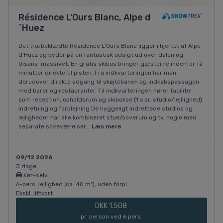
Résidence L'Ours Blanc, Alpe d
´Huez
Det træbeklædte Résidence L'Ours Blanc ligger i hjertet af Alpe
d'Huez og byder på en fantastisk udsigt ud over dalen og
Oisans-massivet. En gratis skibus bringer gæsterne indenfor få
minutter direkte til pisten. Fra indkvarteringen har man
derudover direkte adgang til skøjtebanen og indkøbspassagen
med barer og restauranter. Til indkvarteringen hører faciliter
som reception, opholdsrum og skibokse (1 x pr. studio/lejllighed).
Indretning og forplejning De hyggeligt indrettede studios og
lejligheder har alle kombineret stue/soverum og tv, nogle med
separate soveværelser...
Læs mere
09/12 2026
3 dage
Kør-selv
6-pers. lejlighed (ca. 40 m²), uden forpl.
Ekskl. liftkort
DKK 1.508
pr. person ved 6 pers.