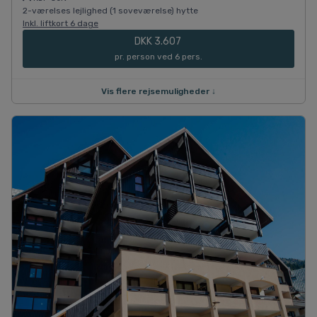
2-værelses lejlighed (1 soveværelse) hytte
Inkl. liftkort 6 dage
DKK 3.607
pr. person ved 6 pers.
Vis flere rejsemuligheder ↓