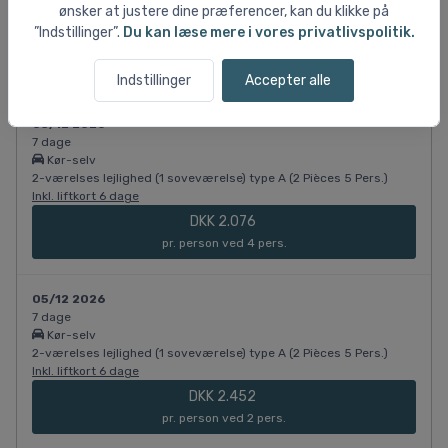
2-værelses lejlighed (1 soveværelse) type B (2 Pièces 6 Pers.)
ønsker at justere dine præferencer, kan du klikke på
Inkl. liftkort 6 dage
”Indstillinger”.
Du kan læse mere i vores privatlivspolitik.
DKK 2.019
pr. person ved 6 pers.
Indstillinger
Accepter alle
05/12 2026
7 dage
Kør-selv
2-værelses lejlighed (1 soveværelse) type A (2 Pièces 5 Pers.)
Inkl. liftkort 6 dage
DKK 2.076
pr. person ved 4 pers.
05/12 2026
7 dage
Kør-selv
2-værelses lejlighed (1 soveværelse) type A (2 Pièces 5 Pers.)
Inkl. liftkort 6 dage
DKK 2.452
pr. person ved 2 pers.