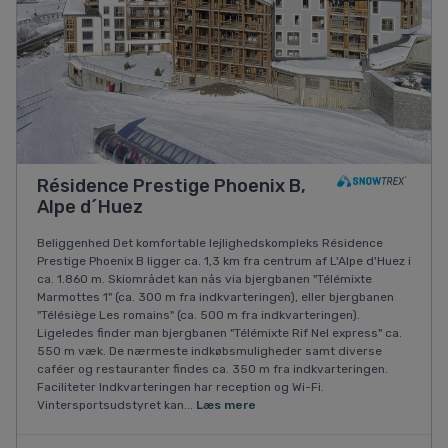
Résidence Prestige Phoenix B,
Alpe d´Huez
Beliggenhed Det komfortable lejlighedskompleks Résidence
Prestige Phoenix B ligger ca. 1,3 km fra centrum af L'Alpe d'Huez i
ca. 1.860 m. Skiområdet kan nås via bjergbanen "Télémixte
Marmottes 1" (ca. 300 m fra indkvarteringen), eller bjergbanen
"Télésiège Les romains" (ca. 500 m fra indkvarteringen).
Ligeledes finder man bjergbanen "Télémixte Rif Nel express" ca.
550 m væk. De nærmeste indkøbsmuligheder samt diverse
caféer og restauranter findes ca. 350 m fra indkvarteringen.
Faciliteter Indkvarteringen har reception og Wi-Fi.
Vintersportsudstyret kan...
Læs mere