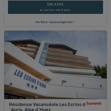
DKK 4.993
pr. person ved 4 pers.
Vis flere rejsemuligheder ↓
Résidence Vacancéole Les Ecrins d
´Auris, Alpe d´Huez