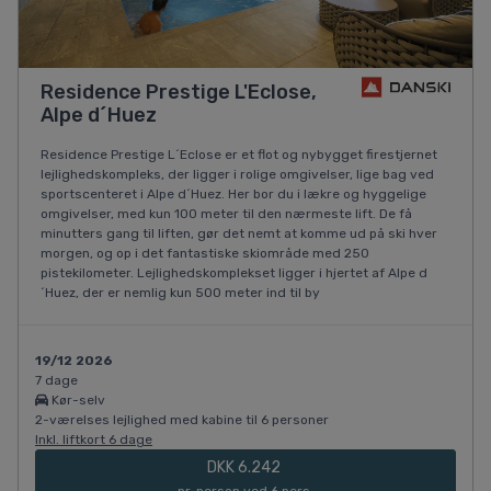
Residence Prestige L'Eclose,
Alpe d´Huez
Residence Prestige L´Eclose er et flot og nybygget firestjernet
lejlighedskompleks, der ligger i rolige omgivelser, lige bag ved
sportscenteret i Alpe d´Huez. Her bor du i lækre og hyggelige
omgivelser, med kun 100 meter til den nærmeste lift. De få
minutters gang til liften, gør det nemt at komme ud på ski hver
morgen, og op i det fantastiske skiområde med 250
pistekilometer. Lejlighedskomplekset ligger i hjertet af Alpe d
´Huez, der er nemlig kun 500 meter ind til by
19/12 2026
7 dage
Kør-selv
2-værelses lejlighed med kabine til 6 personer
Inkl. liftkort 6 dage
DKK 6.242