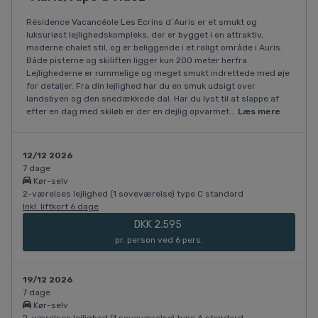
Résidence Vacancéole Les Ecrins d´Auris er et smukt og
luksuriøst lejlighedskompleks, der er bygget i en attraktiv,
moderne chalet stil, og er beliggende i et roligt område i Auris.
Både pisterne og skiliften ligger kun 200 meter herfra.
Lejlighederne er rummelige og meget smukt indrettede med øje
for detaljer. Fra din lejlighed har du en smuk udsigt over
landsbyen og den snedækkede dal. Har du lyst til at slappe af
efter en dag med skiløb er der en dejlig opvarmet...
Læs mere
12/12 2026
7 dage
Kør-selv
2-værelses lejlighed (1 soveværelse) type C standard
Inkl. liftkort 6 dage
DKK 2.595
pr. person ved 6 pers.
19/12 2026
7 dage
Kør-selv
2-værelses lejlighed (1 soveværelse) type A standard