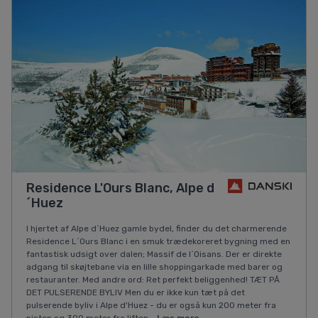
Residence L'Ours Blanc, Alpe d
´Huez
I hjertet af Alpe d´Huez gamle bydel, finder du det charmerende
Residence L´Ours Blanc i en smuk trædekoreret bygning med en
fantastisk udsigt over dalen; Massif de l´Oisans. Der er direkte
adgang til skøjtebane via en lille shoppingarkade med barer og
restauranter. Med andre ord: Ret perfekt beliggenhed! TÆT PÅ
DET PULSERENDE BYLIV Men du er ikke kun tæt på det
pulserende byliv i Alpe d'Huez - du er også kun 200 meter fra