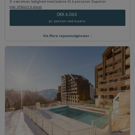
2-værelses lejlighed med kabine til 6 personer Superior
Inkl. liftkort 6 dage
DKK 6.065
pr. person ved 6 pers.
Vis flere rejsemuligheder ↓