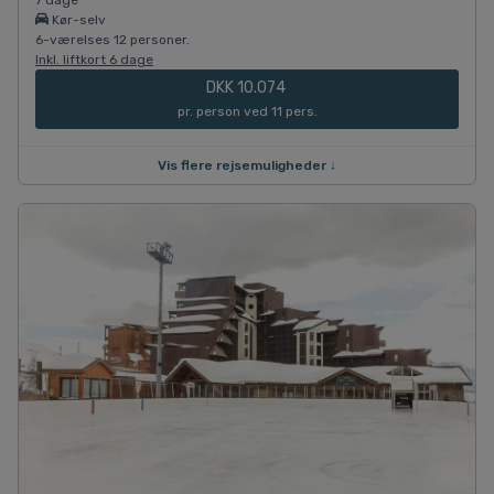
Kør-selv
6-værelses 12 personer.
Inkl. liftkort 6 dage
DKK 10.074
pr. person ved 11 pers.
Vis flere rejsemuligheder ↓