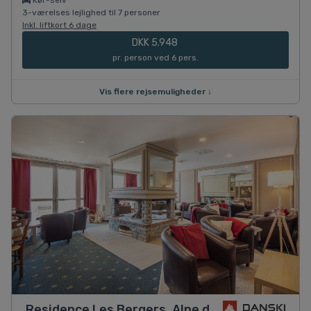
Kør-selv
3-værelses lejlighed til 7 personer
Inkl. liftkort 6 dage
DKK 5.948
pr. person ved 6 pers.
Vis flere rejsemuligheder ↓
Residence Les Bergers, Alpe d