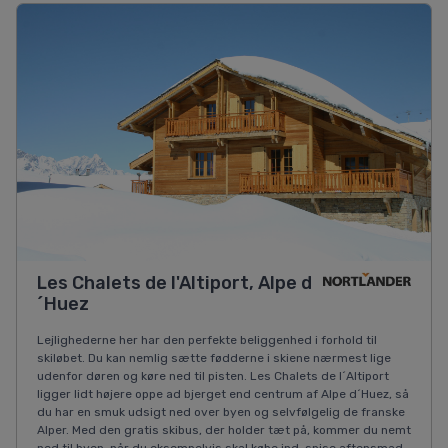
Les Chalets de l'Altiport, Alpe d
´Huez
Lejlighederne her har den perfekte beliggenhed i forhold til
skiløbet. Du kan nemlig sætte fødderne i skiene nærmest lige
udenfor døren og køre ned til pisten. Les Chalets de l´Altiport
ligger lidt højere oppe ad bjerget end centrum af Alpe d´Huez, så
du har en smuk udsigt ned over byen og selvfølgelig de franske
Alper. Med den gratis skibus, der holder tæt på, kommer du nemt
ned til byen, når du eksempelvis skal købe ind, spise aftensmad