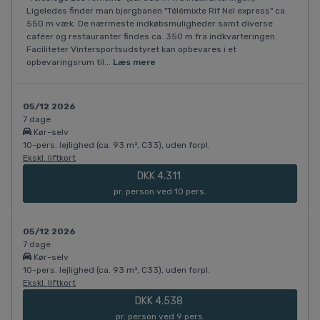
Ligeledes finder man bjergbanen "Télémixte Rif Nel express" ca.
550 m væk. De nærmeste indkøbsmuligheder samt diverse
caféer og restauranter findes ca. 350 m fra indkvarteringen.
Faciliteter Vintersportsudstyret kan opbevares i et
opbevaringsrum til...
Læs mere
05/12 2026
7 dage
Kør-selv
10-pers. lejlighed (ca. 93 m², C33), uden forpl.
Ekskl. liftkort
DKK 4.311
pr. person ved 10 pers.
05/12 2026
7 dage
Kør-selv
10-pers. lejlighed (ca. 93 m², C33), uden forpl.
Ekskl. liftkort
DKK 4.538
pr. person ved 9 pers.