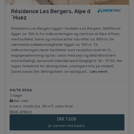
Résidence Les Bergers, Alpe d
´Huez
Résidence Les Bergers ligger i bydelen Les Bergers. Skilifterne
ligger ca. 100 m fra indkvarteringen og centrum af Alpe d'Huez
med butikker, barer og restauranter nås efter ca. 800 m. De
nærmeste indkøbsmuligheder ligger ca. 150 m. Til
indkvarteringen hører faciliteter som reception med Wi-Fi,
bagageopbevaring og bar, salon med pejs og billardbord (evt.
mod betaling), opvarmet udendørspool (dagligt kl. 16 - 19.30, der
tages forbehold for åbningstider, yderligere info på stedet)
)samt sauna (for åbningstider, se opslag på...
Læs mere
04/12 2026
3 dage
Kør-selv
6-pers. studio (ca. 38 m²), uden forpl.
Ekskl. liftkort
DKK 1.508
pr. person ved 6 pers.