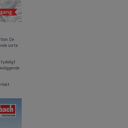
tion. De
ende sorte
 tydeligt
desliggende
erfekt