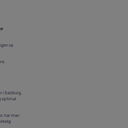
ge
 igen op
re.
 i Salzburg,
g optimal
or, har man
rkelig