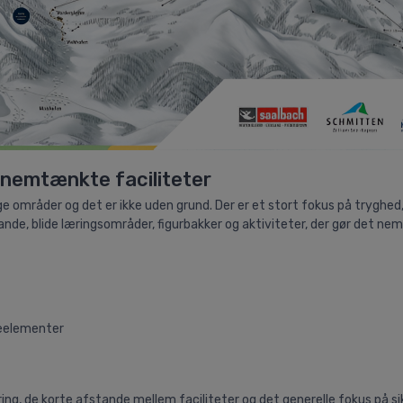
nnemtænkte faciliteter
 områder og det er ikke uden grund. Der er et stort fokus på tryghed,
nde, blide læringsområder, figurbakker og aktiviteter, der gør det nem
ceelementer
g, de korte afstande mellem faciliteter og det generelle fokus på si