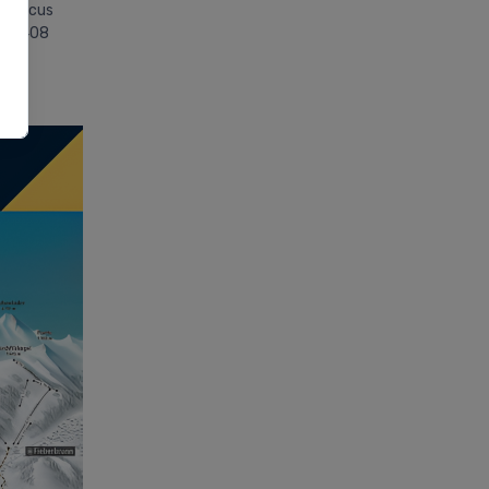
kicircus
det 408