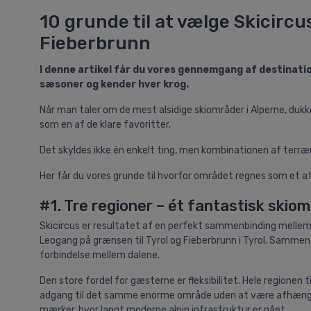
10 grunde til at vælge Skicir
Fieberbrunn
I denne artikel får du vores gennemgang af destinatio
sæsoner og kender hver krog.
Når man taler om de mest alsidige skiområder i Alperne, duk
som en af de klare favoritter.
Det skyldes ikke én enkelt ting, men kombinationen af terræn, 
Her får du vores grunde til hvorfor området regnes som et a
#1. Tre regioner – ét fantastisk skio
Skicircus er resultatet af en perfekt sammenbinding mellem f
Leogang på grænsen til Tyrol og Fieberbrunn i Tyrol. Samme
forbindelse mellem dalene.
Den store fordel for gæsterne er fleksibilitet. Hele regionen
adgang til det samme enorme område uden at være afhængig af
mærker, hvor langt moderne alpin infrastruktur er nået.