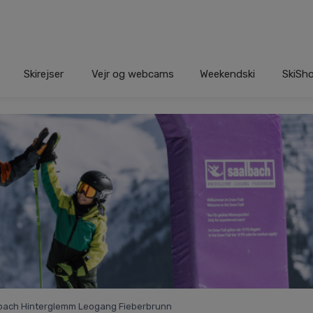
Skirejser
Vejr og webcams
Weekendski
SkiSh
aalbach Hinterglemm Leogang Fieberbrunn