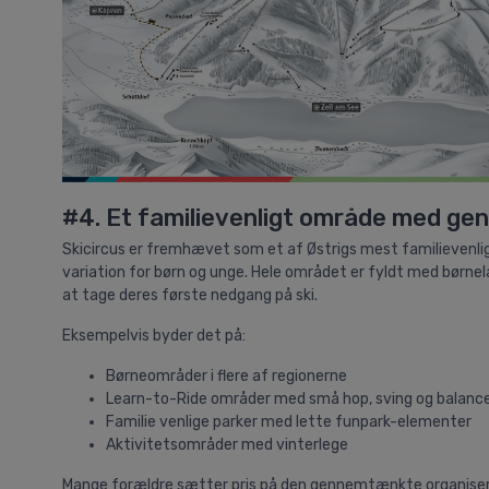
#4. Et familievenligt område med ge
Skicircus er fremhævet som et af Østrigs mest familievenlige
variation for børn og unge. Hele området er fyldt med børnela
at tage deres første nedgang på ski.
Eksempelvis byder det på:
Børneområder i flere af regionerne
Learn-to-Ride områder med små hop, sving og balan
Familie venlige parker med lette funpark-elementer
Aktivitetsområder med vinterlege
Mange forældre sætter pris på den gennemtænkte organiserin