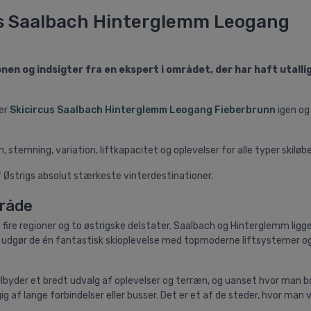
cus Saalbach Hinterglemm Leogang
nen og indsigter fra en ekspert i området, der har haft utalli
ker
Skicircus Saalbach Hinterglemm Leogang Fieberbrunn
igen og
stemning, variation, liftkapacitet og oplevelser for alle typer skiløbe
f Østrigs absolut stærkeste vinterdestinationer.
mråde
ire regioner og to østrigske delstater. Saalbach og Hinterglemm ligger
n udgør de én fantastisk skioplevelse med topmoderne liftsystemer o
 tilbyder et bredt udvalg af oplevelser og terræn, og uanset hvor man b
 lange forbindelser eller busser. Det er et af de steder, hvor man vi