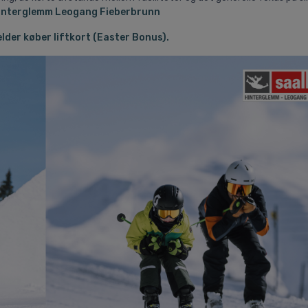
interglemm
Leogang
Fieberbrunn
ælder køber liftkort (Easter Bonus).