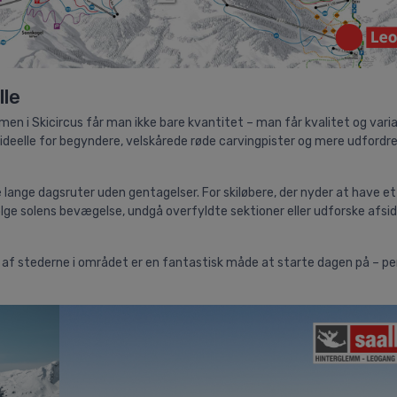
lle
n i Skicircus får man ikke bare kvantitet – man får kvalitet og varia
 ideelle for begyndere, velskårede røde carvingpister og mere udfordr
nge dagsruter uden gentagelser. For skiløbere, der nyder at have et
lge solens bevægelse, undgå overfyldte sektioner eller udforske afsi
t af stederne i området er en fantastisk måde at starte dagen på – p