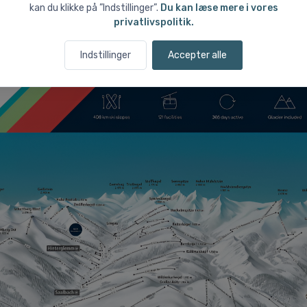
i ALPIN CARD
giver automatisk adgang til tre premium skiområder: S
kan du klikke på ”Indstillinger”.
Du kan læse mere i vores
 Zell am See og Kitzsteinhorn-gletsjeren i Kaprun. Tilsammen giver 
privatlivspolitik.
Indstillinger
Accepter alle
 med højfjeldsskiløb og gletsjerforhold.