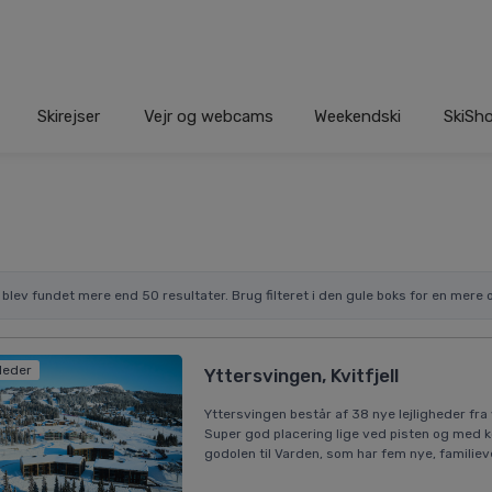
Skirejser
Vejr og webcams
Weekendski
SkiSh
r blev fundet mere end 50 resultater. Brug filteret i den gule boks for en mere o
lleder
Yttersvingen, Kvitfjell
Yttersvingen består af 38 nye lejligheder fra 
Super god placering lige ved pisten og med k
godolen til Varden, som har fem nye, familieven