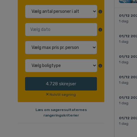
01/12 20
1 dag
01/12 20
1 dag
01/12 20
1 dag
01/12 20
1 dag
4.728
skirejser
Nulstil søgning
01/12 20
1 dag
Læs om søgeresultaternes
rangeringskriterier
01/12 20
1 dag