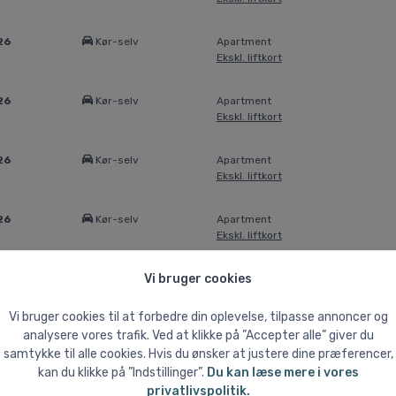
26
Kør-selv
Apartment
Ekskl. liftkort
26
Kør-selv
Apartment
Ekskl. liftkort
26
Kør-selv
Apartment
Ekskl. liftkort
26
Kør-selv
Apartment
Ekskl. liftkort
Vi bruger cookies
26
Kør-selv
Apartment
Ekskl. liftkort
Vi bruger cookies til at forbedre din oplevelse, tilpasse annoncer og
analysere vores trafik. Ved at klikke på ”Accepter alle” giver du
26
Kør-selv
Apartment
samtykke til alle cookies. Hvis du ønsker at justere dine præferencer,
Ekskl. liftkort
kan du klikke på ”Indstillinger”.
Du kan læse mere i vores
privatlivspolitik.