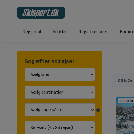
Rejsemål
Artikler
Rejsebureauer
Forum
Søg efter skirejser
OBS
: De
Flere bi