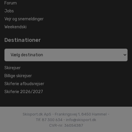
Forum
Jobs
Vejr og snemeldinger
Weekendski
Destinationer
Skirejser
Billige skirejser
Skiferie afbudsrejser
Skiferie 2026/2027
Skisport.dk ApS - Frankrigsvej 1, 8450 Hammel -
Tlf. 87 300 634 - info@skisport.dk
CVR-nr: 36054387