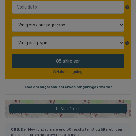
85
skirejser
Nulstil søgning
Læs om søgeresultaternes rangeringskriterier
Vis på kort
OBS
: Der blev fundet mere end 50 resultater. Brug filteret i den
gule boks for en mere overskuelig liste.