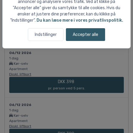
06/12 2026
annoncer og analysere vores trafik. Ved at klikke på
1 dag
”Accepter alle” giver du samtykke til alle cookies. Hvis du
Kør-selv
ønsker at justere dine præferencer, kan du klikke på
Apartment
”Indstillinger”.
Du kan læse mere i vores privatlivspolitik.
Ekskl. liftkort
DKK 398
Indstillinger
Accepter alle
pr. person ved 5 pers.
06/12 2026
1 dag
Kør-selv
Apartment
Ekskl. liftkort
DKK 398
pr. person ved 5 pers.
06/12 2026
1 dag
Kør-selv
Apartment
Ekskl. liftkort