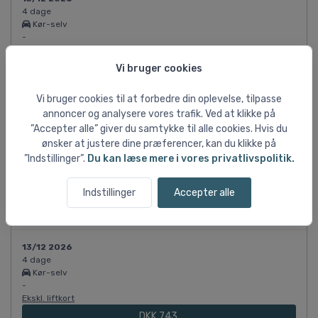
4 dage
Kør-selv
-
Ekskl. liftkort
DKK 730
Vi bruger cookies
pr. person ved 6 pers.
Vi bruger cookies til at forbedre din oplevelse, tilpasse
annoncer og analysere vores trafik. Ved at klikke på
13/12 2026
”Accepter alle” giver du samtykke til alle cookies. Hvis du
4 dage
ønsker at justere dine præferencer, kan du klikke på
Kør-selv
”Indstillinger”.
Du kan læse mere i vores privatlivspolitik.
-
Ekskl. liftkort
DKK 730
Indstillinger
Accepter alle
pr. person ved 5 pers.
13/12 2026
4 dage
Kør-selv
-
Ekskl. liftkort
DKK 743