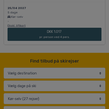
25/04 2027
5 dage
Kør-selv
-
Ekskl. liftkort
DKK 1.017
pr. person ved 4 pers.
Find tilbud på skirejser