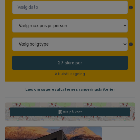
27
skirejser
Nulstil søgning
Læs om søgeresultaternes rangeringskriterier
Vis på kort