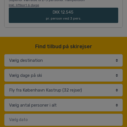
Inkl. liftkort 6 dage
DKK 12.545
pr. person ved 3 pers.
Find tilbud på skirejser