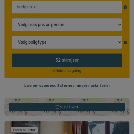
32
skirejser
Nulstil søgning
Læs om søgeresultaternes rangeringskriterier
Vis på kort
Flere billeder