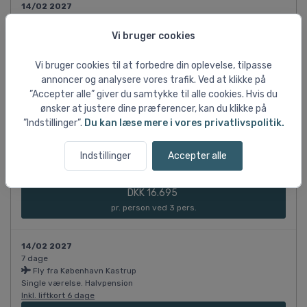
14/02 2027
7 dage
Fly fra København Kastrup
Vi bruger cookies
Superior værelse til 2-3 personer. Halvpension
Inkl. liftkort 6 dage
Vi bruger cookies til at forbedre din oplevelse, tilpasse
DKK 16.695
annoncer og analysere vores trafik. Ved at klikke på
pr. person ved 2 pers.
”Accepter alle” giver du samtykke til alle cookies. Hvis du
ønsker at justere dine præferencer, kan du klikke på
”Indstillinger”.
Du kan læse mere i vores privatlivspolitik.
14/02 2027
7 dage
Fly fra København Kastrup
Indstillinger
Accepter alle
Superior værelse til 2-3 personer. Halvpension
Inkl. liftkort 6 dage
DKK 16.695
pr. person ved 3 pers.
14/02 2027
7 dage
Fly fra København Kastrup
Single værelse. Halvpension
Inkl. liftkort 6 dage