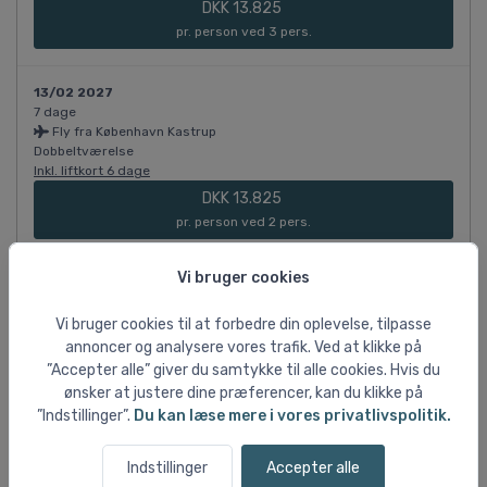
DKK 13.825
pr. person ved 3 pers.
13/02 2027
7 dage
Fly fra København Kastrup
Dobbeltværelse
Inkl. liftkort 6 dage
DKK 13.825
pr. person ved 2 pers.
Vi bruger cookies
13/02 2027
7 dage
Fly fra København Kastrup
Vi bruger cookies til at forbedre din oplevelse, tilpasse
Enkeltværelse
annoncer og analysere vores trafik. Ved at klikke på
Inkl. liftkort 6 dage
”Accepter alle” giver du samtykke til alle cookies. Hvis du
DKK 14.375
ønsker at justere dine præferencer, kan du klikke på
pr. person ved 1 pers.
”Indstillinger”.
Du kan læse mere i vores privatlivspolitik.
Indstillinger
Accepter alle
13/02 2027