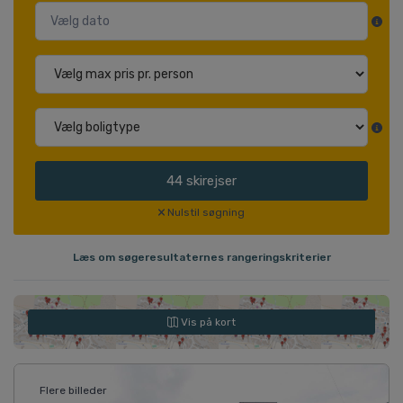
44
skirejser
Nulstil søgning
Læs om søgeresultaternes rangeringskriterier
Vis på kort
Flere billeder