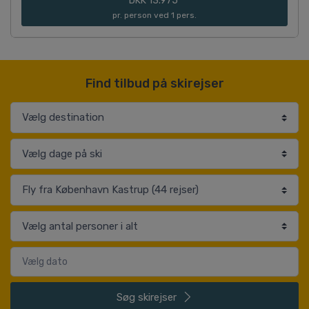
DKK 13.975
pr. person ved 1 pers.
Find tilbud på skirejser
Søg
skirejser