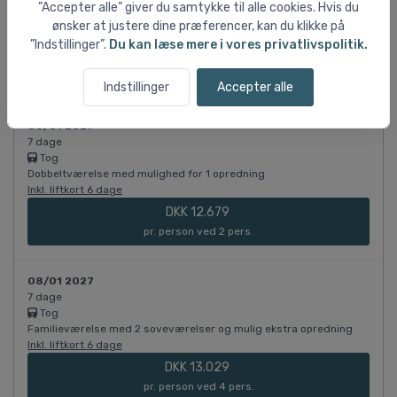
Tog
”Accepter alle” giver du samtykke til alle cookies. Hvis du
Dobbeltværelse
ønsker at justere dine præferencer, kan du klikke på
Inkl. liftkort 6 dage
”Indstillinger”.
Du kan læse mere i vores privatlivspolitik.
DKK 12.679
pr. person ved 2 pers.
Indstillinger
Accepter alle
08/01 2027
7 dage
Tog
Dobbeltværelse med mulighed for 1 opredning
Inkl. liftkort 6 dage
DKK 12.679
pr. person ved 2 pers.
08/01 2027
7 dage
Tog
Familieværelse med 2 soveværelser og mulig ekstra opredning
Inkl. liftkort 6 dage
DKK 13.029
pr. person ved 4 pers.