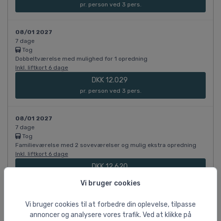
pr. person ved 3 pers.
08/01 2027
7 dage
Tog
Dobbeltværelse med mulighed for 1 opredning
Inkl. liftkort 6 dage
DKK 12.029
pr. person ved 3 pers.
08/01 2027
7 dage
Tog
Familieværelse med 2 soveværelser og mulig ekstra opredning
Inkl. liftkort 6 dage
DKK 12.620
pr. person ved 5 pers.
Vi bruger cookies
Vi bruger cookies til at forbedre din oplevelse, tilpasse
08/01 2027
7 dage
annoncer og analysere vores trafik. Ved at klikke på