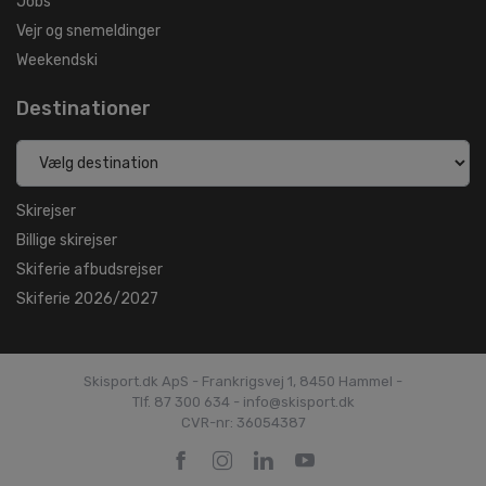
Jobs
Vejr og snemeldinger
Weekendski
Destinationer
Skirejser
Billige skirejser
Skiferie afbudsrejser
Skiferie 2026/2027
Skisport.dk ApS - Frankrigsvej 1, 8450 Hammel -
Tlf. 87 300 634 - info@skisport.dk
CVR-nr: 36054387