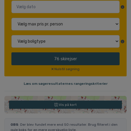
76
skirejser
Nulstil søgning
Læs om søgeresultaternes rangeringskriterier
Vis på kort
OBS
: Der blev fundet mere end 50 resultater. Brug filteret i den
gule boks for en mere overskuelig liste.