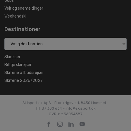
Jobs
Vejr og snemeldinger
Weekendski
Destinationer
Skirejser
Billige skirejser
Skiferie afbudsrejser
Skiferie 2026/2027
Skisport.dk ApS - Frankrigsvej 1, 8450 Hammel -
Tlf. 87 300 634 - info@skisport.dk
CVR-nr: 36054387