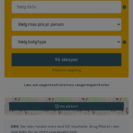
96
skirejser
Nulstil søgning
Læs om søgeresultaternes rangeringskriterier
Vis på kort
OBS
: Der blev fundet mere end 50 resultater. Brug filteret i den
gule boks for en mere overskuelig liste.