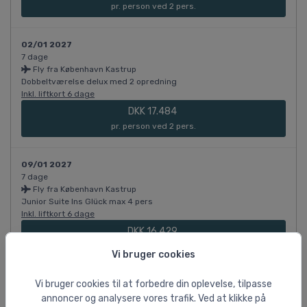
pr. person ved 2 pers.
02/01 2027
7 dage
Fly fra København Kastrup
Dobbeltværelse delux med 2 opredning
Inkl. liftkort 6 dage
DKK 17.484
pr. person ved 2 pers.
09/01 2027
7 dage
Fly fra København Kastrup
Junior Suite Ins Glück max 4 pers
Inkl. liftkort 6 dage
DKK 16.429
pr. person ved 4 pers.
Vi bruger cookies
Vi bruger cookies til at forbedre din oplevelse, tilpasse
09/01 2027
7 dage
annoncer og analysere vores trafik. Ved at klikke på