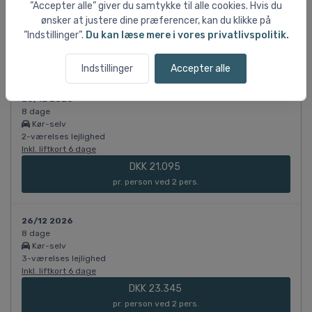
Kør-selv
”Accepter alle” giver du samtykke til alle cookies. Hvis du
3-værelses lejlighed
ønsker at justere dine præferencer, kan du klikke på
Inkl. liftkort 6 dage
”Indstillinger”.
Du kan læse mere i vores privatlivspolitik.
DKK 17.345
pr. person ved 3 pers.
Indstillinger
Accepter alle
26/12 2026
8 dage
Kør-selv
2-værelses lejlighed
Inkl. liftkort 6 dage
DKK 21.095
pr. person ved 2 pers.
26/12 2026
8 dage
Kør-selv
3-værelses lejlighed
Inkl. liftkort 6 dage
DKK 23.345
pr. person ved 2 pers.