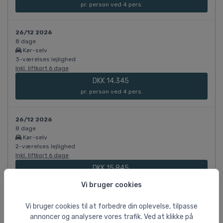
pr. person ved 4 pers.
26/12 2026
8 dage
Kør-selv
3-værelses lejlighed
Inkl. liftkort 6 dage
DKK 14.345
pr. person ved 4 pers.
26/12 2026
8 dage
Kør-selv
2-værelses lejlighed
Inkl. liftkort 6 dage
DKK 15.845
pr. person ved 3 pers.
Vi bruger cookies
Vi bruger cookies til at forbedre din oplevelse, tilpasse
26/12 2026
8 dage
annoncer og analysere vores trafik. Ved at klikke på