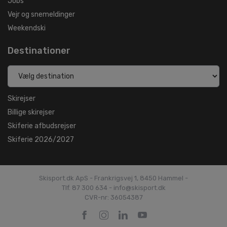
Jobs
Vejr og snemeldinger
Weekendski
Destinationer
Skirejser
Billige skirejser
Skiferie afbudsrejser
Skiferie 2026/2027
Skisport.dk ApS - Frankrigsvej 1, 8450 Hammel -
Tlf. 87 300 634 - info@skisport.dk
CVR-nr: 36054387