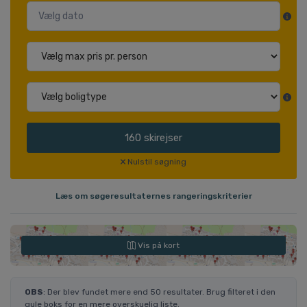
160
skirejser
Nulstil søgning
Læs om søgeresultaternes rangeringskriterier
Vis på kort
OBS
: Der blev fundet mere end 50 resultater. Brug filteret i den
gule boks for en mere overskuelig liste.