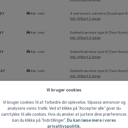
027
Kør-selv
4-personers værelse (Quadruple 
Inkl. liftkort 2 dage
27
Kør-selv
Dobbeltværelse type B (Twin Room
Inkl. liftkort 2 dage
27
Kør-selv
Dobbeltværelse type B (Twin Room
Inkl. liftkort 2 dage
027
Kør-selv
Dobbeltværelse type B (Twin Room
Inkl. liftkort 2 dage
Vi bruger cookies
027
Kør-selv
Dobbeltværelse type B (Twin Room
Inkl. liftkort 2 dage
Vi bruger cookies til at forbedre din oplevelse, tilpasse annoncer og
analysere vores trafik. Ved at klikke på ”Accepter alle” giver du
027
Kør-selv
4-personers værelse (Quadruple 
samtykke til alle cookies. Hvis du ønsker at justere dine præferencer,
Inkl. liftkort 2 dage
kan du klikke på ”Indstillinger”.
Du kan læse mere i vores
privatlivspolitik.