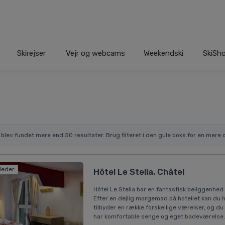
Skirejser
Vejr og webcams
Weekendski
SkiSh
r blev fundet mere end 50 resultater. Brug filteret i den gule boks for en mere o
lleder
Hôtel Le Stella, Châtel
Hôtel Le Stella har en fantastisk beliggenhed 
Efter en dejlig morgemad på hotellet kan du 
tilbyder en række forskellige værelser, og du
har komfortable senge og eget badeværelse. 