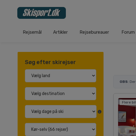
Rejsemål
Artikler
Rejsebureauer
Forum
Søg efter skirejser
OBS
: De
Flere bi