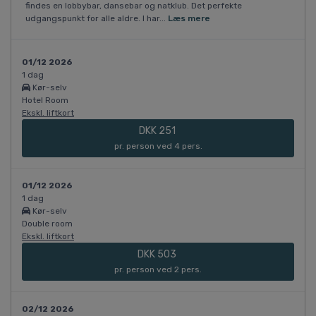
findes en lobbybar, dansebar og natklub. Det perfekte
udgangspunkt for alle aldre. I har...
Læs mere
01/12 2026
1 dag
Kør-selv
Hotel Room
Ekskl. liftkort
DKK 251
pr. person ved 4 pers.
01/12 2026
1 dag
Kør-selv
Double room
Ekskl. liftkort
DKK 503
pr. person ved 2 pers.
02/12 2026