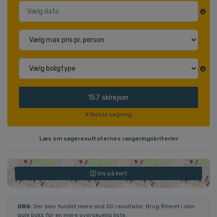
157
skirejser
Nulstil søgning
Læs om søgeresultaternes rangeringskriterier
Vis på kort
OBS
: Der blev fundet mere end 50 resultater. Brug filteret i den
gule boks for en mere overskuelig liste.