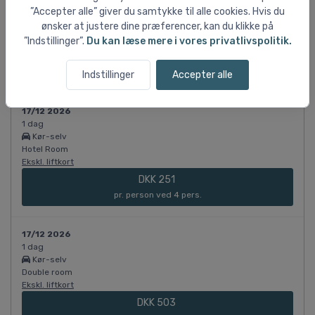
1 dag
”Accepter alle” giver du samtykke til alle cookies. Hvis du
Kør-selv
ønsker at justere dine præferencer, kan du klikke på
Double room
Ekskl. liftkort
”Indstillinger”.
Du kan læse mere i vores privatlivspolitik.
DKK 503
pr. person ved 2 pers.
Indstillinger
Accepter alle
17/12 2026
1 dag
Kør-selv
Hotel Room
Ekskl. liftkort
DKK 251
pr. person ved 4 pers.
17/12 2026
1 dag
Kør-selv
Double room
Ekskl. liftkort
DKK 503