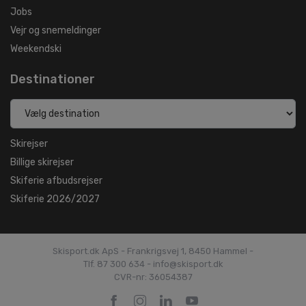
Jobs
Vejr og snemeldinger
Weekendski
Destinationer
Skirejser
Billige skirejser
Skiferie afbudsrejser
Skiferie 2026/2027
Skisport.dk ApS - Frankrigsvej 1, 8450 Hammel -
Tlf. 87 300 634 - info@skisport.dk
CVR-nr: 36054387