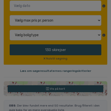
130
skirejser
Nulstil søgning
Læs om søgeresultaternes rangeringskriterier
Vis på kort
OBS
: Der blev fundet mere end 50 resultater. Brug filteret i den
gule boks for en mere overskuelig liste.