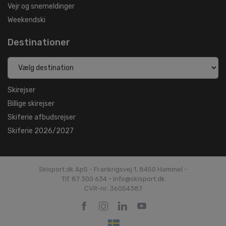
Vejr og snemeldinger
Weekendski
Destinationer
Skirejser
Billige skirejser
Skiferie afbudsrejser
Skiferie 2026/2027
Skisport.dk ApS - Frankrigsvej 1, 8450 Hammel -
Tlf. 87 300 634 - info@skisport.dk
CVR-nr: 36054387