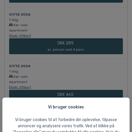
07/12 2026
1 dag
Kør-selv
Apartment
Ekskl. liftkort
DKK 289
pr. person ved 4 pers.
07/12 2026
1 dag
Kør-selv
Apartment
Ekskl. liftkort
DKK 465
pr. person ved 2 pers.
Vi bruger cookies
08/12 2026
Vi bruger cookies til at forbedre din oplevelse, tilpasse
1 dag
annoncer og analysere vores trafik. Ved at klikke på
Kør-selv