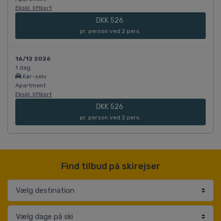
Ekskl. liftkort
DKK 526
pr. person ved 2 pers.
16/12 2026
1 dag
Kør-selv
Apartment
Ekskl. liftkort
DKK 526
pr. person ved 2 pers.
Find tilbud på skirejser