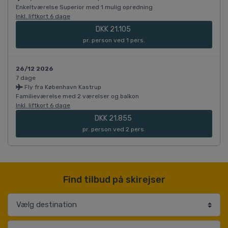
Enkeltværelse Superior med 1 mulig opredning
Inkl. liftkort 6 dage
DKK 21.105
pr. person ved 1 pers.
26/12 2026
7 dage
Fly fra København Kastrup
Familieværelse med 2 værelser og balkon
Inkl. liftkort 6 dage
DKK 21.855
pr. person ved 2 pers.
Find tilbud på skirejser