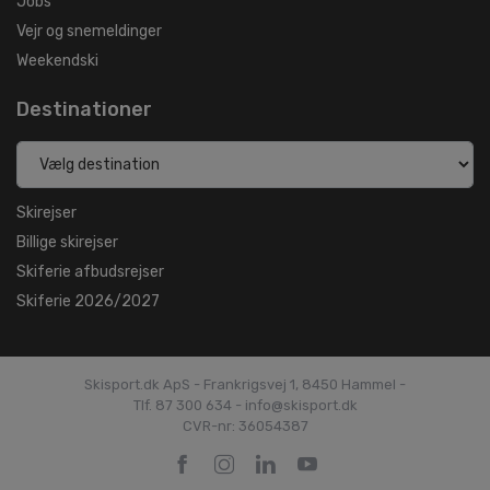
Jobs
Vejr og snemeldinger
Weekendski
Destinationer
Skirejser
Billige skirejser
Skiferie afbudsrejser
Skiferie 2026/2027
Skisport.dk ApS - Frankrigsvej 1, 8450 Hammel -
Tlf. 87 300 634 - info@skisport.dk
CVR-nr: 36054387