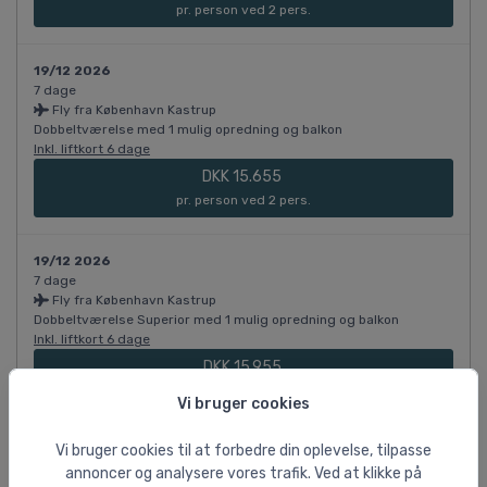
pr. person ved 2 pers.
19/12 2026
7 dage
Fly fra København Kastrup
Dobbeltværelse med 1 mulig opredning og balkon
Inkl. liftkort 6 dage
DKK 15.655
pr. person ved 2 pers.
19/12 2026
7 dage
Fly fra København Kastrup
Dobbeltværelse Superior med 1 mulig opredning og balkon
Inkl. liftkort 6 dage
DKK 15.955
pr. person ved 2 pers.
Vi bruger cookies
Vi bruger cookies til at forbedre din oplevelse, tilpasse
19/12 2026
7 dage
annoncer og analysere vores trafik. Ved at klikke på