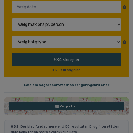
584
skirejser
Nulstil søgning
Læs om søgeresultaternes rangeringskriterier
Vis på kort
OBS
: Der blev fundet mere end 50 resultater. Brug filteret i den
gule boks for en mere overskuelig liste.