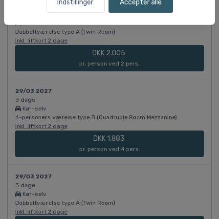
Indstillinger
Accepter alle
28/03 2027
3 dage
Kør-selv
Dobbeltværelse type A (Twin Room)
Inkl. liftkort 2 dage
DKK 2.005
pr. person ved 2 pers.
29/03 2027
3 dage
Kør-selv
4-personers værelse type B (Quadruple Room Mezzanine)
Inkl. liftkort 2 dage
DKK 1.883
pr. person ved 4 pers.
29/03 2027
3 dage
Kør-selv
Dobbeltværelse type A (Twin Room)
Inkl. liftkort 2 dage