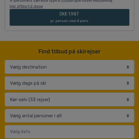
4-personers værelse type B (Quadruple Room Mezzanine)
Inkl. liftkort 2 dage
DKK 1.987
pr. person ved 4 pers.
Find tilbud på skirejser