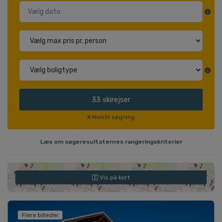
33
skirejser
Nulstil søgning
Læs om søgeresultaternes rangeringskriterier
Vis på kort
Flere billeder