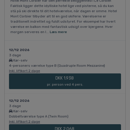
Hotel Mont Corbier har den perfekte beliggenhed i Le Corbier.
Faktisk ligger dette idylliske hotel lige ved pisterne, så du kan
stå på ski direkte til dit hotelværelse, når dagen er omme. Hotel
Mont Corbier tilbyder alt til en god skiferie. Værelserne er
traditionelt indrettet og fuldt udstyret. For eksempel har hvert
værelse en balkon med fantastisk udsigt over bjergene. Hver
morgen serveres en l...
Læs mere
12/12 2026
3 dage
Kør-selv
4-personers værelse type B (Quadruple Room Mezzanine)
Inkl. liftkort 2 dage
DKK 1.938
pr. person ved 4 pers.
12/12 2026
3 dage
Kør-selv
Dobbeltværelse type A (Twin Room)
Inkl. liftkort 2 dage
DKK 2.068