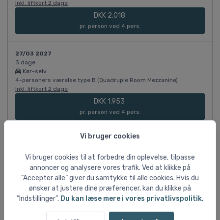
Inkl. liftkort 2 dage
DKK 2.018
pr. person ved 4 pers.
27/03 2027
3 dage
Kør-selv
4-personers værelse type B (Quadruple Room Mezzanine)
Inkl. liftkort 2 dage
DKK 1.953
pr. person ved 4 pers.
Vi bruger cookies
28/03 2027
3 dage
Vi bruger cookies til at forbedre din oplevelse, tilpasse
Kør-selv
4-personers værelse type B (Quadruple Room Mezzanine)
annoncer og analysere vores trafik. Ved at klikke på
Inkl. liftkort 2 dage
”Accepter alle” giver du samtykke til alle cookies. Hvis du
DKK 1.883
ønsker at justere dine præferencer, kan du klikke på
”Indstillinger”.
Du kan læse mere i vores privatlivspolitik.
pr. person ved 4 pers.