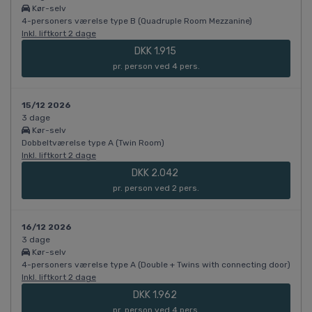
Kør-selv
4-personers værelse type B (Quadruple Room Mezzanine)
Inkl. liftkort 2 dage
DKK 1.915
pr. person ved 4 pers.
15/12 2026
3 dage
Kør-selv
Dobbeltværelse type A (Twin Room)
Inkl. liftkort 2 dage
DKK 2.042
pr. person ved 2 pers.
16/12 2026
3 dage
Kør-selv
4-personers værelse type A (Double + Twins with connecting door)
Inkl. liftkort 2 dage
DKK 1.962
pr. person ved 4 pers.