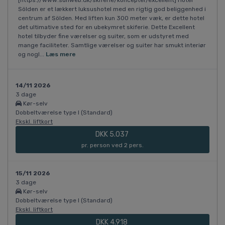
[https://www.sunweb.dk/skiferie/koncepter/excellent] Hotel
Sölden er et lækkert luksushotel med en rigtig god beliggenhed i
centrum af Sölden. Med liften kun 300 meter væk, er dette hotel
det ultimative sted for en ubekymret skiferie. Dette Excellent
hotel tilbyder fine værelser og suiter, som er udstyret med
mange faciliteter. Samtlige værelser og suiter har smukt interiør
og nogl...
Læs mere
14/11 2026
3 dage
Kør-selv
Dobbeltværelse type I (Standard)
Ekskl. liftkort
DKK 5.037
pr. person ved 2 pers.
15/11 2026
3 dage
Kør-selv
Dobbeltværelse type I (Standard)
Ekskl. liftkort
DKK 4.918