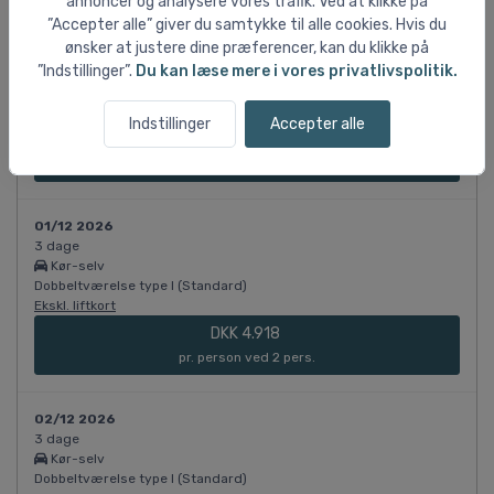
annoncer og analysere vores trafik. Ved at klikke på
”Accepter alle” giver du samtykke til alle cookies. Hvis du
30/11 2026
ønsker at justere dine præferencer, kan du klikke på
3 dage
”Indstillinger”.
Du kan læse mere i vores privatlivspolitik.
Kør-selv
Dobbeltværelse type I (Standard)
Ekskl. liftkort
Indstillinger
Accepter alle
DKK 4.918
pr. person ved 2 pers.
01/12 2026
3 dage
Kør-selv
Dobbeltværelse type I (Standard)
Ekskl. liftkort
DKK 4.918
pr. person ved 2 pers.
02/12 2026
3 dage
Kør-selv
Dobbeltværelse type I (Standard)