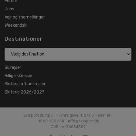
Forum
Jobs
Vejr og snemeldinger
Weekendski
Destinationer
Skirejser
Billige skirejser
Skiferie afbudsrejser
Skiferie 2026/2027
Skisport.dk ApS - Frankrigsvej 1, 8450 Hammel -
Tlf. 87 300 634 - info@skisport.dk
CVR-nr: 36054387