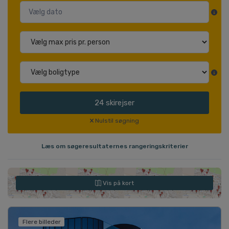
24
skirejser
Nulstil søgning
Læs om søgeresultaternes rangeringskriterier
Vis på kort
Flere billeder