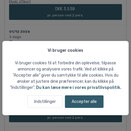
Ekskl. liftkort
DKK 3.538
pr. person ved 2 pers.
01/12 2026
3 dage
Kør-selv
Dobbeltværelse
Vi bruger cookies
Ekskl. liftkort
DKK 3.538
Vi bruger cookies til at forbedre din oplevelse, tilpasse
pr. person ved 2 pers.
annoncer og analysere vores trafik. Ved at klikke på
”Accepter alle” giver du samtykke til alle cookies. Hvis du
ønsker at justere dine præferencer, kan du klikke på
02/12 2026
”Indstillinger”.
Du kan læse mere i vores privatlivspolitik.
3 dage
Kør-selv
Dobbeltværelse
Indstillinger
Accepter alle
Ekskl. liftkort
DKK 3.538
pr. person ved 2 pers.