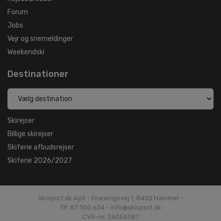
Forum
Jobs
Vejr og snemeldinger
Weekendski
Destinationer
Skirejser
Billige skirejser
Skiferie afbudsrejser
Skiferie 2026/2027
Skisport.dk ApS - Frankrigsvej 1, 8450 Hammel -
Tlf. 87 300 634 - info@skisport.dk
CVR-nr: 36054387