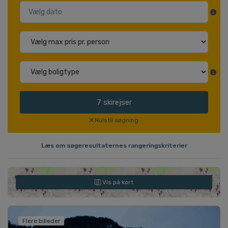
7
skirejser
Nulstil søgning
Læs om søgeresultaternes rangeringskriterier
Vis på kort
Flere billeder