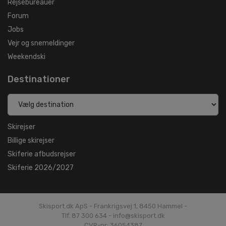
Rejsebureauer
Forum
Jobs
Vejr og snemeldinger
Weekendski
Destinationer
Skirejser
Billige skirejser
Skiferie afbudsrejser
Skiferie 2026/2027
Skisport.dk ApS - Frankrigsvej 1, 8450 Hammel -
Tlf. 87 300 634 - info@skisport.dk
CVR-nr: 36054387