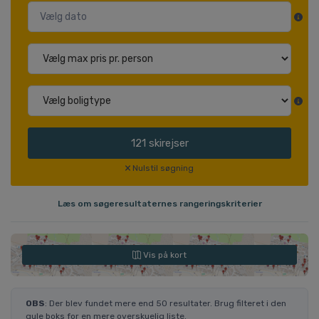
121
skirejser
Nulstil søgning
Læs om søgeresultaternes rangeringskriterier
Vis på kort
OBS
: Der blev fundet mere end 50 resultater. Brug filteret i den
gule boks for en mere overskuelig liste.