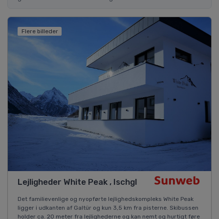
Flere billeder
Lejligheder White Peak , Ischgl
Det familievenlige og nyopførte lejlighedskompleks White Peak
ligger i udkanten af Galtür og kun 3,5 km fra pisterne. Skibussen
holder ca. 20 meter fra lejlighederne og kan nemt og hurtigt føre