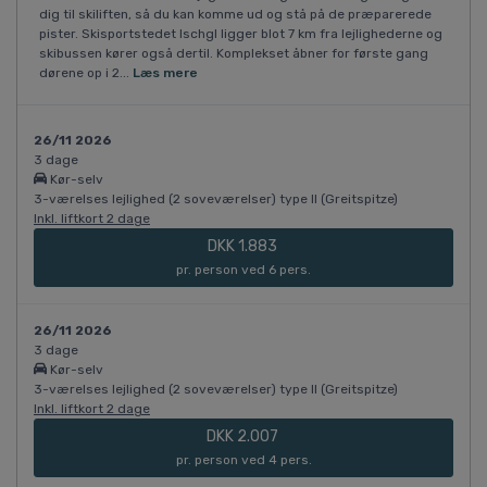
dig til skiliften, så du kan komme ud og stå på de præparerede
pister. Skisportstedet Ischgl ligger blot 7 km fra lejlighederne og
skibussen kører også dertil. Komplekset åbner for første gang
dørene op i 2...
Læs mere
26/11 2026
3 dage
Kør-selv
3-værelses lejlighed (2 soveværelser) type II (Greitspitze)
Inkl. liftkort 2 dage
DKK 1.883
pr. person ved 6 pers.
26/11 2026
3 dage
Kør-selv
3-værelses lejlighed (2 soveværelser) type II (Greitspitze)
Inkl. liftkort 2 dage
DKK 2.007
pr. person ved 4 pers.