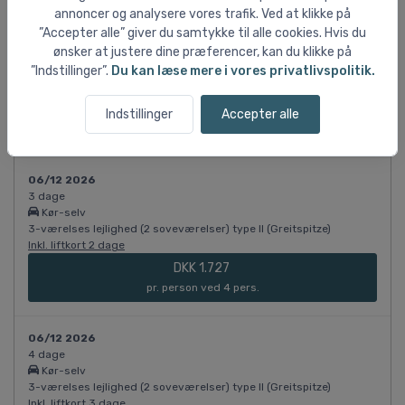
annoncer og analysere vores trafik. Ved at klikke på
06/12 2026
”Accepter alle” giver du samtykke til alle cookies. Hvis du
3 dage
ønsker at justere dine præferencer, kan du klikke på
Kør-selv
”Indstillinger”.
Du kan læse mere i vores privatlivspolitik.
3-værelses lejlighed (2 soveværelser) type II (Greitspitze)
Inkl. liftkort 2 dage
DKK 1.576
Indstillinger
Accepter alle
pr. person ved 6 pers.
06/12 2026
3 dage
Kør-selv
3-værelses lejlighed (2 soveværelser) type II (Greitspitze)
Inkl. liftkort 2 dage
DKK 1.727
pr. person ved 4 pers.
06/12 2026
4 dage
Kør-selv
3-værelses lejlighed (2 soveværelser) type II (Greitspitze)
Inkl. liftkort 3 dage