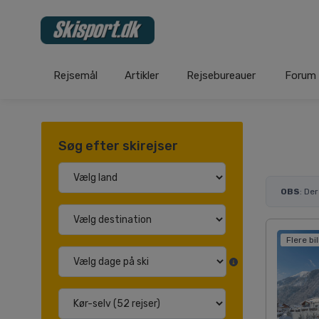
Rejsemål
Artikler
Rejsebureauer
Forum
Søg efter skirejser
OBS
: De
Flere bi