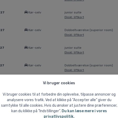
027
Kør-selv
junior suite
Ekskl. liftkort
027
Kør-selv
Dobbeltværelse (superior room)
Ekskl. liftkort
027
Kør-selv
junior suite
Ekskl. liftkort
027
Kør-selv
Dobbeltværelse (superior room)
Ekskl. liftkort
Vi bruger cookies
027
Kør-selv
junior suite
Ekskl. liftkort
Vi bruger cookies til at forbedre din oplevelse, tilpasse annoncer og
analysere vores trafik. Ved at klikke på ”Accepter alle” giver du
027
Kør-selv
Dobbeltværelse (superior room)
samtykke til alle cookies. Hvis du ønsker at justere dine præferencer,
Ekskl. liftkort
kan du klikke på ”Indstillinger”.
Du kan læse mere i vores
privatlivspolitik.