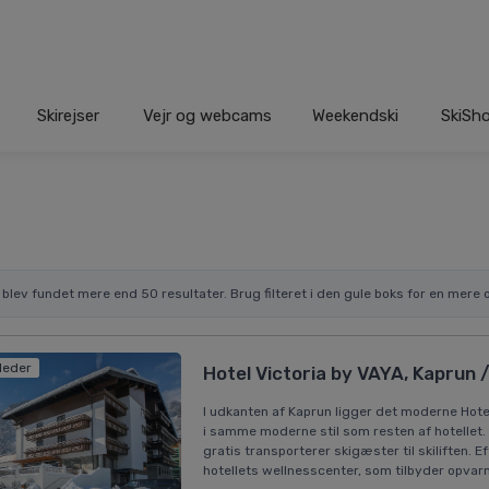
Skirejser
Vejr og webcams
Weekendski
SkiSh
r blev fundet mere end 50 resultater. Brug filteret i den gule boks for en mere o
lleder
Hotel Victoria by VAYA, Kaprun 
I udkanten af Kaprun ligger det moderne Hot
i samme moderne stil som resten af hotellet.
gratis transporterer skigæster til skiliften. 
hotellets wellnesscenter, som tilbyder opvar