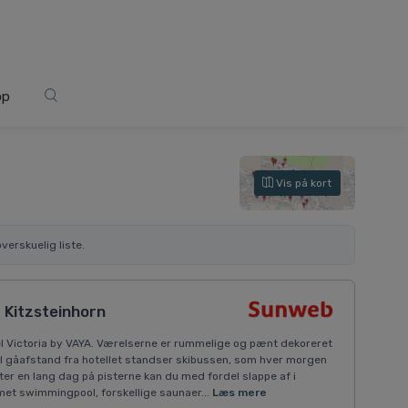
op
Vis på kort
verskuelig liste.
/ Kitzsteinhorn
el Victoria by VAYA. Værelserne er rummelige og pænt dekoreret
 I gåafstand fra hotellet standser skibussen, som hver morgen
Efter en lang dag på pisterne kan du med fordel slappe af i
met swimmingpool, forskellige saunaer...
Læs mere